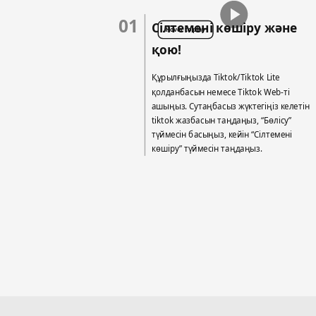
01
Сілтемені көшіру және
Hover to play
қою!
Құрылғыңызда Tiktok/Tiktok Lite
қолданбасын немесе Tiktok Web-ті
ашыңыз. Сутаңбасыз жүктегіңіз келетін
tiktok жазбасын таңдаңыз, “Бөлісу”
түймесін басыңыз, кейін “Сілтемені
көшіру” түймесін таңдаңыз.