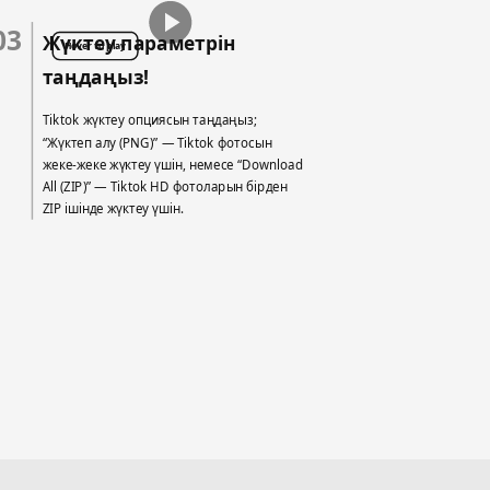
03
Жүктеу параметрін
Hover to play
таңдаңыз!
Tiktok жүктеу опциясын таңдаңыз;
“Жүктеп алу (PNG)” — Tiktok фотосын
жеке-жеке жүктеу үшін, немесе “Download
All (ZIP)” — Tiktok HD фотоларын бірден
ZIP ішінде жүктеу үшін.