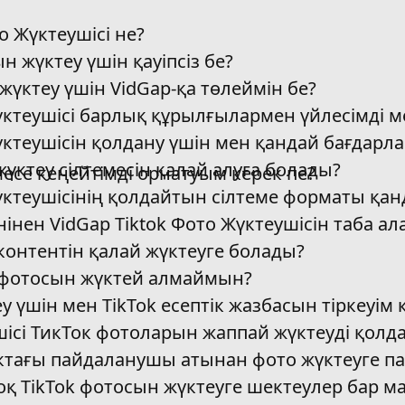
о Жүктеушісі не?
н жүктеу үшін қауіпсіз бе?
үктеу үшін VidGap-қа төлеймін бе?
үктеушісі барлық құрылғылармен үйлесімді м
Жүктеушісін қолдану үшін мен қандай бағдар
 жүктеу сілтемесін қалай алуға болады?
есе кеңейтімді орнатуым керек пе?
үктеушісінің қолдайтын сілтеме форматы қан
нінен VidGap Tiktok Фото Жүктеушісін таба а
контентін қалай жүктеуге болады?
 фотосын жүктей алмаймын?
у үшін мен TikTok есептік жазбасын тіркеуім 
шісі ТикТок фотоларын жаппай жүктеуді қолд
ктағы пайдаланушы атынан фото жүктеуге п
 жоқ TikTok фотосын жүктеуге шектеулер бар м