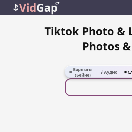
Vid
Gap
KZ
Tiktok Photo & 
Photos &
Барлығы
Аудио
С
(Бейне)