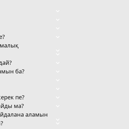
е?
ламалық
дай?
ламын ба?
керек пе?
айды ма?
айдалана аламын
а?