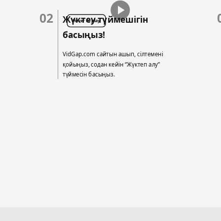
02
Жүктеу түймешігін
Hover to play
басыңыз!
VidGap.com сайтын ашып, сілтемені
қойыңыз, содан кейін “Жүктеп алу”
түймесін басыңыз.