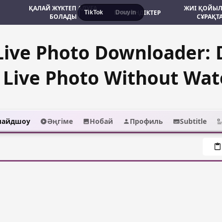
ҚАЛАЙ ЖҮКТЕП АЛУҒА
ЖИІ ҚОЙЫ
МҮМКІНДІКТЕР
TikTok
Douyin
БОЛАДЫ
СҰРАҚТ
Live Photo Downloader:
 Live Photo Without Wa
лайдшоу
Әңгіме
Нобай
Профиль
Subtitle