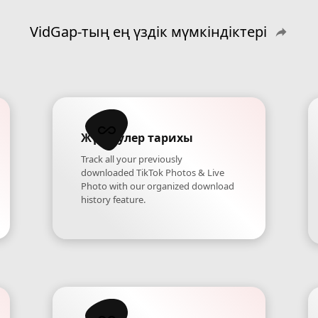
VidGap-тың ең үздік мүмкіндіктері
Жүктеулер тарихы
Track all your previously
downloaded TikTok Photos & Live
Photo with our organized download
history feature.