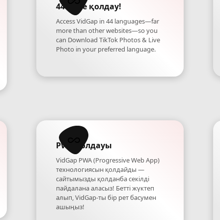
44 тілге қолдау!
Access VidGap in 44 languages—far
more than other websites—so you
can Download TikTok Photos & Live
Photo in your preferred language.
PWA қолдауы
VidGap PWA (Progressive Web App)
технологиясын қолдайды —
сайтымызды қолданба секілді
пайдалана аласыз! Бетті жүктеп
алып, VidGap-ты бір рет басумен
ашыңыз!