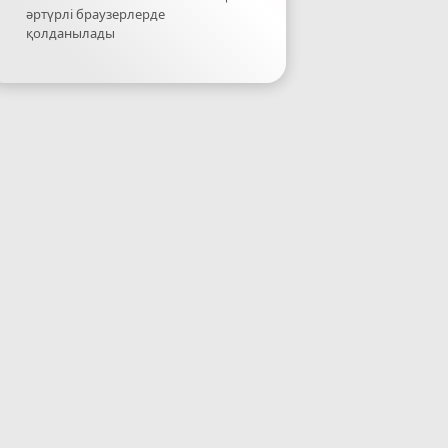
әртүрлі браузерлерде
қолданылады