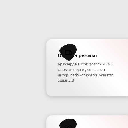
Офлайн режимі
Браузерде Tiktok фотосын PNG
форматында жүктеп алып,
интернетсіз кез келген уақытта
ашыңыз!