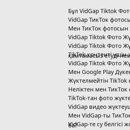
Бұл VidGap Tiktok Фот
VidGap ТикТок фотосы
Мен ТикТок фотосын ж
VidGap Tiktok Фото Ж
VidGap Tiktok Фото 
TikTok контенті үшін
қамтамасыз етуді нем
VidGap Tiktok Фото Ж
Мен Google Play Дүке
Жүктелмейтін TikTok 
Неліктен мен ТикТок
TikTok-тан фото жүкте
VidGap видео жүктеу
Мен VidGap-ты ТикТо
VidGap-те су белгісі
ба?