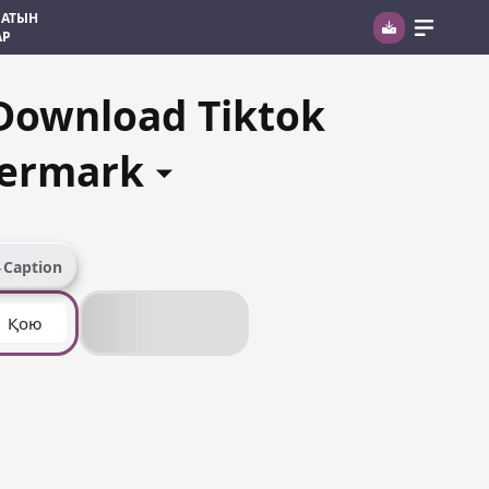
ЛАТЫН
АР
 Download Tiktok
termark
Caption
Қою