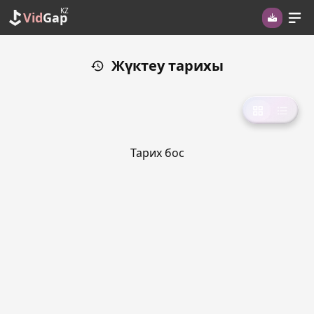
KZ
Vid
Gap
Жүктеу тарихы
Тарих бос