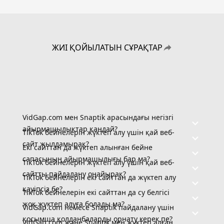
ЖИІ ҚОЙЫЛАТЫН СҰРАҚТАР
VidGap.com мен Snaptik арасындағы негізгі
айырмашылықтар қандай?
TikTok бейнелерін жүктеп алу үшін қай веб-
сайт жылдамырақ?
Екі сайттан да жүктеп алынған бейне
сапасының айырмашылығы бар ма?
TikTok бейнелерін жүктеп алу үшін қай веб-
сайтты пайдалану оңайырақ?
TikTok бейнелерін екі сайттан да жүктеп алу
қауіпсіз бе?
TikTok бейнелерін екі сайттан да су белгісі
жоқ жүктеп алуға болады ма?
VidGap.com немесе Snaptik пайдалану үшін
қосымша қолданбаларды орнату керек пе?
VidGap.com және Snaptik мен жүктеп алған