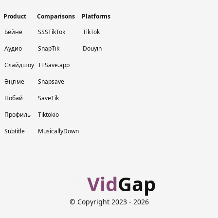
Product
Comparisons
Platforms
Бейне
SSSTikTok
TikTok
Аудио
SnapTik
Douyin
Слайдшоу
TTSave.app
Әңгіме
Snapsave
Нобай
SaveTik
Профиль
Tiktokio
Subtitle
MusicallyDown
Vid
Gap
© Copyright 2023
- 2026