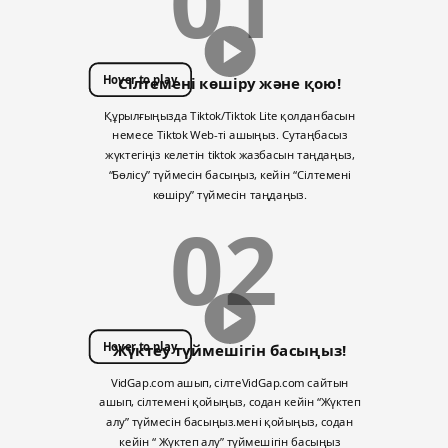
01
Hover to play
Сілтемені көшіру және қою!
Құрылғыңызда Tiktok/Tiktok Lite қолданбасын
немесе Tiktok Web-ті ашыңыз. Сутаңбасыз
жүктегіңіз келетін tiktok жазбасын таңдаңыз,
“Бөлісу” түймесін басыңыз, кейін “Сілтемені
көшіру” түймесін таңдаңыз.
02
Hover to play
Жүктеу түймешігін басыңыз!
VidGap.com ашып, сілтеVidGap.com сайтын
ашып, сілтемені қойыңыз, содан кейін “Жүктеп
алу” түймесін басыңыз.мені қойыңыз, содан
кейін “ Жүктеп алу” түймешігін басыңыз