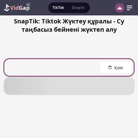
KZ
Vid
Gap
TikTok
Douyin
SnapTik: Tiktok Жүктеу құралы - Су
таңбасыз бейнені жүктеп алу
Қою