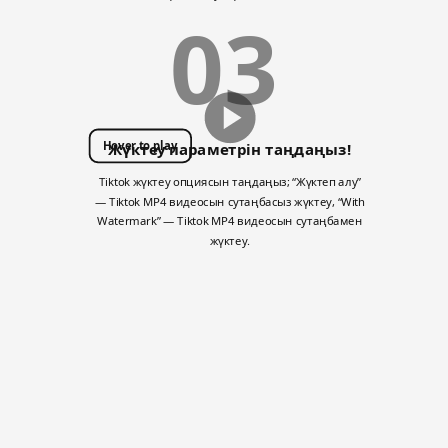
03
Hover to play
Жүктеу параметрін таңдаңыз!
Tiktok жүктеу опциясын таңдаңыз; “Жүктеп алу”
— Tiktok MP4 видеосын сутаңбасыз жүктеу, “With
Watermark” — Tiktok MP4 видеосын сутаңбамен
жүктеу.