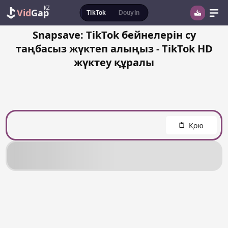
KZ
Vid
Gap
TikTok
Douyin
Snapsave: TikTok бейнелерін су
таңбасыз жүктеп алыңыз - TikTok HD
жүктеу құралы
Қою