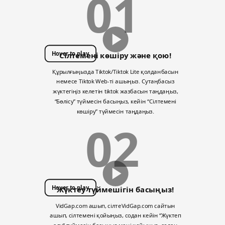
01
Hover to play
Сілтемені көшіру және қою!
Құрылғыңызда Tiktok/Tiktok Lite қолданбасын
немесе Tiktok Web-ті ашыңыз. Сутаңбасыз
жүктегіңіз келетін tiktok жазбасын таңдаңыз,
“Бөлісу” түймесін басыңыз, кейін “Сілтемені
көшіру” түймесін таңдаңыз.
02
Hover to play
Жүктеу түймешігін басыңыз!
VidGap.com ашып, сілтеVidGap.com сайтын
ашып, сілтемені қойыңыз, содан кейін “Жүктеп