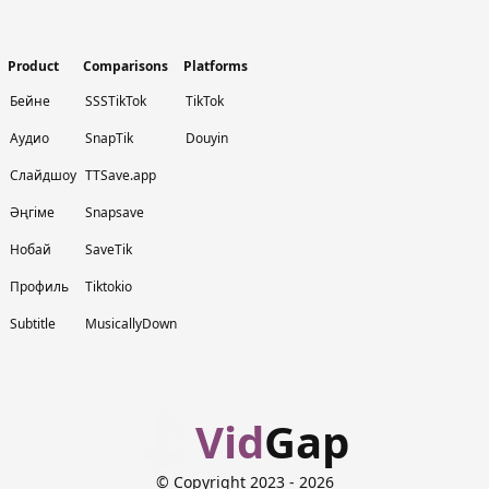
Product
Comparisons
Platforms
Бейне
SSSTikTok
TikTok
Аудио
SnapTik
Douyin
Слайдшоу
TTSave.app
Әңгіме
Snapsave
Нобай
SaveTik
Профиль
Tiktokio
Subtitle
MusicallyDown
Vid
Gap
© Copyright 2023
- 2026