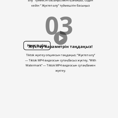
алу” түймесін басыңыз.мені қойыңыз, содан
кейін “ Жүктеп алу” түймешігін басыңыз
03
Hover to play
Жүктеу параметрін таңдаңыз!
Tiktok жүктеу опциясын таңдаңыз; “Жүктеп алу”
— Tiktok MP4 видеосын сутаңбасыз жүктеу, “With
Watermark” — Tiktok MP4 видеосын сутаңбамен
жүктеу.