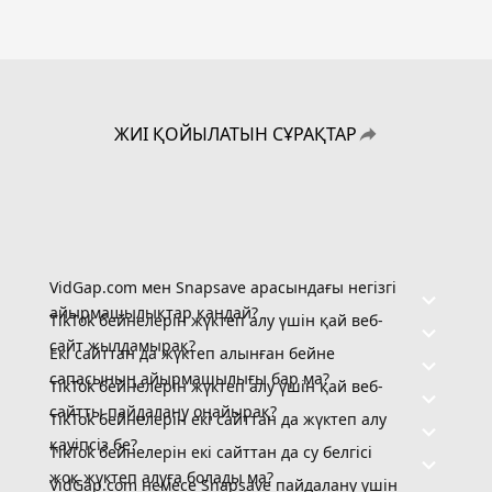
ЖИІ ҚОЙЫЛАТЫН СҰРАҚТАР
VidGap.com мен Snapsave арасындағы негізгі
айырмашылықтар қандай?
TikTok бейнелерін жүктеп алу үшін қай веб-
сайт жылдамырақ?
Екі сайттан да жүктеп алынған бейне
сапасының айырмашылығы бар ма?
TikTok бейнелерін жүктеп алу үшін қай веб-
сайтты пайдалану оңайырақ?
TikTok бейнелерін екі сайттан да жүктеп алу
қауіпсіз бе?
TikTok бейнелерін екі сайттан да су белгісі
жоқ жүктеп алуға болады ма?
VidGap.com немесе Snapsave пайдалану үшін