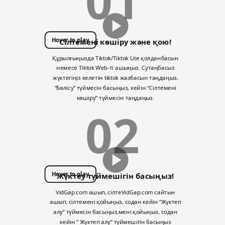
01
Hover to play
Сілтемені көшіру және қою!
Құрылғыңызда Tiktok/Tiktok Lite қолданбасын
немесе Tiktok Web-ті ашыңыз. Сутаңбасыз
жүктегіңіз келетін tiktok жазбасын таңдаңыз,
“Бөлісу” түймесін басыңыз, кейін “Сілтемені
көшіру” түймесін таңдаңыз.
02
Hover to play
Жүктеу түймешігін басыңыз!
VidGap.com ашып, сілтеVidGap.com сайтын
ашып, сілтемені қойыңыз, содан кейін “Жүктеп
алу” түймесін басыңыз.мені қойыңыз, содан
кейін “ Жүктеп алу” түймешігін басыңыз