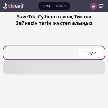
KZ
Vid
Gap
TikTok
Douyin
SaveTik: Су белгісі жоқ Тикток
бейнесін тегін жүктеп алыңыз
Қою