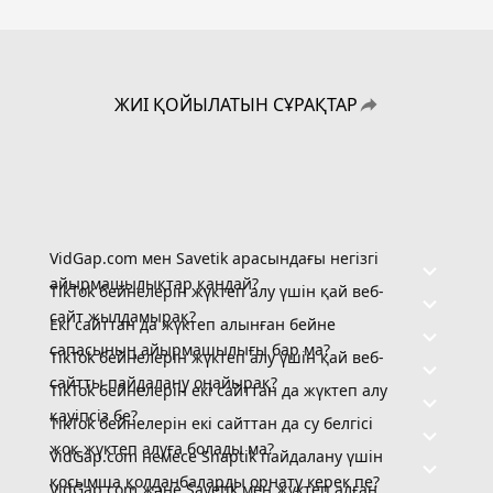
ЖИІ ҚОЙЫЛАТЫН СҰРАҚТАР
VidGap.com мен Savetik арасындағы негізгі
айырмашылықтар қандай?
TikTok бейнелерін жүктеп алу үшін қай веб-
сайт жылдамырақ?
Екі сайттан да жүктеп алынған бейне
сапасының айырмашылығы бар ма?
TikTok бейнелерін жүктеп алу үшін қай веб-
сайтты пайдалану оңайырақ?
TikTok бейнелерін екі сайттан да жүктеп алу
қауіпсіз бе?
TikTok бейнелерін екі сайттан да су белгісі
жоқ жүктеп алуға болады ма?
VidGap.com немесе Snaptik пайдалану үшін
қосымша қолданбаларды орнату керек пе?
VidGap.com және Savetik мен жүктеп алған