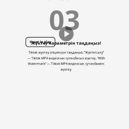
03
Hover to play
Жүктеу параметрін таңдаңыз!
Tiktok жүктеу опциясын таңдаңыз; “Жүктеп алу”
— Tiktok MP4 видеосын сутаңбасыз жүктеу, “With
Watermark” — Tiktok MP4 видеосын сутаңбамен
жүктеу.