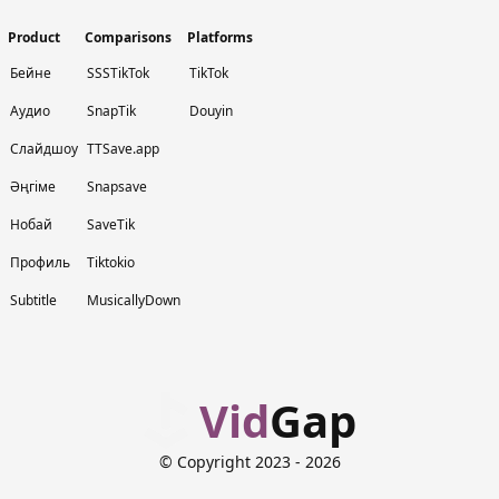
Product
Comparisons
Platforms
Бейне
SSSTikTok
TikTok
Аудио
SnapTik
Douyin
Слайдшоу
TTSave.app
Әңгіме
Snapsave
Нобай
SaveTik
Профиль
Tiktokio
Subtitle
MusicallyDown
Vid
Gap
© Copyright 2023
- 2026