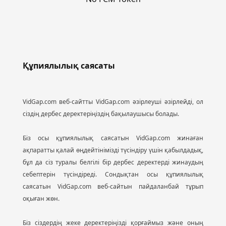
Құпиялылық саясаты
VidGap.com веб-сайтты VidGap.com әзірлеуші әзірлейді, ол
сіздің дербес деректеріңіздің бақылаушысы болады.
Біз осы құпиялылық саясатын VidGap.com жинаған
ақпаратты қалай өңдейтінімізді түсіндіру үшін қабылдадық,
бұл да сіз туралы белгілі бір дербес деректерді жинаудың
себептерін түсіндіреді. Сондықтан осы құпиялылық
саясатын VidGap.com веб-сайтын пайдаланбай тұрып
оқыған жөн.
Біз сіздердің жеке деректеріңізді қорғаймыз және оның