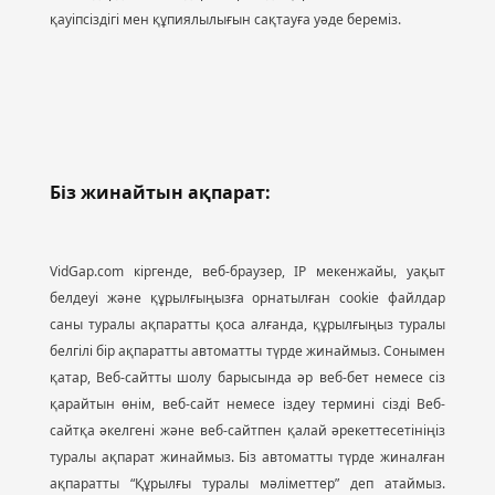
қауіпсіздігі мен құпиялылығын сақтауға уәде береміз.
Біз жинайтын ақпарат:
VidGap.com кіргенде, веб-браузер, IP мекенжайы, уақыт
белдеуі және құрылғыңызға орнатылған cookie файлдар
саны туралы ақпаратты қоса алғанда, құрылғыңыз туралы
белгілі бір ақпаратты автоматты түрде жинаймыз. Сонымен
қатар, Веб-сайтты шолу барысында әр веб-бет немесе сіз
қарайтын өнім, веб-сайт немесе іздеу термині сізді Веб-
сайтқа әкелгені және веб-сайтпен қалай әрекеттесетініңіз
туралы ақпарат жинаймыз. Біз автоматты түрде жиналған
ақпаратты “Құрылғы туралы мәліметтер” деп атаймыз.