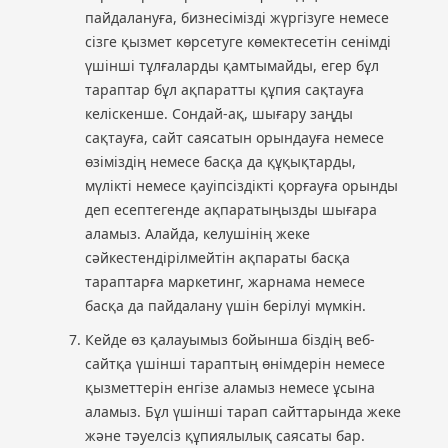
пайдалануға, бизнесімізді жүргізуге немесе
сізге қызмет көрсетуге көмектесетін сенімді
үшінші тұлғаларды қамтымайды, егер бұл
тараптар бұл ақпаратты құпия сақтауға
келіскенше. Сондай-ақ, шығару заңды
сақтауға, сайт саясатын орындауға немесе
өзіміздің немесе басқа да құқықтарды,
мүлікті немесе қауіпсіздікті қорғауға орынды
деп есептегенде ақпаратыңызды шығара
аламыз. Алайда, келушiнiң жеке
сәйкестендiрiлмейтiн ақпараты басқа
тараптарға маркетинг, жарнама немесе
басқа да пайдалану үшiн берiлуi мүмкiн.
Кейде өз қалауымыз бойынша біздің веб-
сайтқа үшінші тараптың өнімдерін немесе
қызметтерін енгізе аламыз немесе ұсына
аламыз. Бұл үшінші тарап сайттарында жеке
және тәуелсіз құпиялылық саясаты бар.