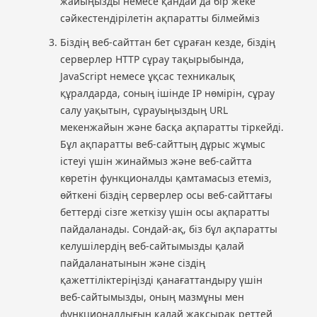
жайыңызды немесе қандай да бір жеке
сәйкестендірілетін ақпаратты білмейміз
Біздің веб-сайттан бет сұраған кезде, біздің
серверлер HTTP сұрау тақырыбында,
JavaScript немесе ұқсас техникалық
құралдарда, соның ішінде IP нөмірін, сұрау
салу уақытын, сұрауыңыздың URL
мекенжайын және басқа ақпаратты тіркейді.
Бұл ақпаратты веб-сайттың дұрыс жұмыс
істеуі үшін жинаймыз және веб-сайтта
көретін функционалды қамтамасыз етеміз,
өйткені біздің серверлер осы веб-сайттағы
беттерді сізге жеткізу үшін осы ақпаратты
пайдаланады. Сондай-ақ, біз бұл ақпаратты
келушілердің веб-сайтымызды қалай
пайдаланатынын және сіздің
қажеттіліктеріңізді қанағаттандыру үшін
веб-сайтымызды, оның мазмұны мен
функционалдығын қалай жақсырақ реттей