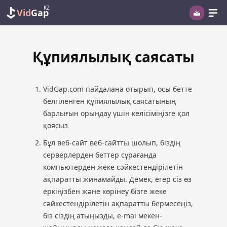
KZ
Vid
Gap
Құпиялылық саясаты
VidGap.com пайдалана отырып, осы бетте
белгіленген құпиялылық саясатының
барлығын орындау үшін келісіміңізге қол
қоясыз
Бұл веб-сайт веб-сайтты шолып, біздің
серверлерден беттер сұрағанда
компьютерден жеке сәйкестендірілетін
ақпаратты жинамайды. Демек, егер сіз өз
еркіңізбен және көрінеу бізге жеке
сәйкестендірілетін ақпаратты бермесеңіз,
біз сіздің атыңызды, e-mai мекен-