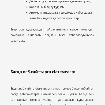
Деректердің тасымалданатындығына құқық
Қарсылық білдіру құқығы
Автоматтандырылған шешімдер қабылдауға
және бейіндеуге қатысты құқықтар
Егер осы құқықтарды пайдаланғыңыз келсе, төмендегі
байланыс ақпараты арқылы бізге хабарласуыңызды
сұраймыз.
Басқа веб-сайттарға сілтемелер:
Біздің веб-сайтта бізге тиесілі емес немесе бақыланбайтын
басқа веб-сайттарға сілтемелер болуы мүмкін. Басқа веб-
сайттардың немесе үшінші тұлғалардың құпиялылық