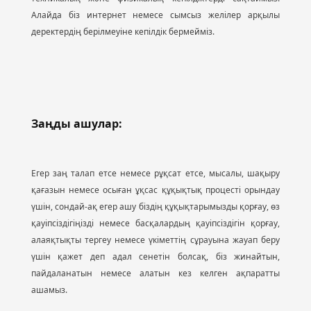
Алайда біз интернет немесе сымсыз желілер арқылы
деректердің берілмеуіне кепілдік бермейміз.
Заңды ашулар:
Егер заң талап етсе немесе рұқсат етсе, мысалы, шақыру
қағазын немесе осыған ұқсас құқықтық процесті орындау
үшін, сондай-ақ егер ашу біздің құқықтарымызды қорғау, өз
қауіпсіздігіңізді немесе басқалардың қауіпсіздігін қорғау,
алаяқтықты тергеу немесе үкіметтің сұрауына жауап беру
үшін қажет деп адал сенетін болсақ, біз жинайтын,
пайдаланатын немесе алатын кез келген ақпаратты
ашамыз.