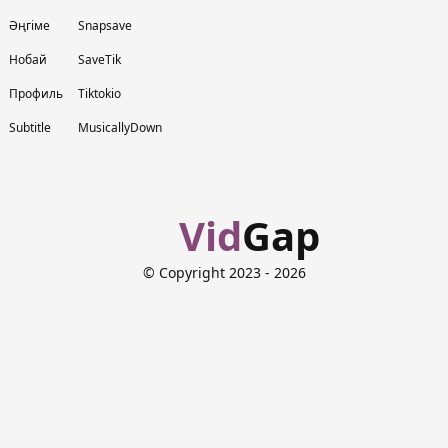
Әңгіме
Snapsave
Нобай
SaveTik
Профиль
Tiktokio
Subtitle
MusicallyDown
Vid
Gap
© Copyright 2023
- 2026