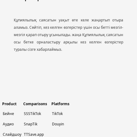
Құпиялылық саясатын уақыт өте келе жаңартып отыра
аламыз. Сөйтіп, кез келген өзгерістер үшін осы бетті мезгіл-
мезгіл қарап отыру ұсынылады. жаңа Құпиялылық саясатын
осы бетке орналастыру арқылы кез келген өзгерістер
туралы сізге хабарлаймыз.
Product
Comparisons
Platforms
Бейне
SSSTikTok
TikTok
Аудио
SnapTik
Douyin
Слайдшоу
TTSave.app