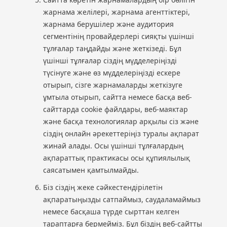
жарнама желілері, жарнама агенттіктері,
жарнама берушілер және аудитория
сегментінің провайдерлері сияқты үшінші
тұлғалар таңдайды және жеткізеді. Бұл
үшінші тұлғалар сіздің мүдделеріңізді
түсінуге және өз мүдделеріңізді ескере
отырып, сізге жарнамаларды жеткізуге
ұмтыла отырып, сайтта немесе басқа веб-
сайттарда cookie файлдары, веб-маяктар
және басқа технологиялар арқылы сіз және
сіздің онлайн әрекеттеріңіз туралы ақпарат
жинай алады. Осы үшiншi тұлғалардың
ақпараттық практикасы осы құпиялылық
саясатымен қамтылмайды.
Біз сіздің жеке сәйкестендірілетін
ақпаратыңызды сатпаймыз, саудаламаймыз
немесе басқаша түрде сырттан келген
тараптарға бермейміз. Бұл біздің веб-сайтты