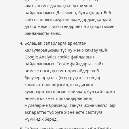
алатынымызды жақсы түсіну үшін
пайдаланамыз. Дегенмен, бұл ақпарат Веб-
сайтты шолып жүрген адамдардың қандай
да бір жеке сәйкестендірілетін ақпаратымен
байланысты емес.
Болашақ сапарларға арналған
қалауларыңызды түсіну және сақтау үшін
Google Analytics cookie файлдарын
пайдаланамыз. Cookie файлдары - сайт
немесе оның қызмет провайдері веб-
браузер арқылы (егер рұқсат етсеңіз)
компьютерлеріңізге қатты дискіні
ауыстыратын шағын файлдар, бұл сайттарға
немесе қызмет провайдерлерінің
жүйелеріне браузерді тануға және белгілі бір
ақпаратты түсіруге және есте сақтауға
мүмкіндік береді.
Сайтта көретін жарнамалардың бір бөлігін