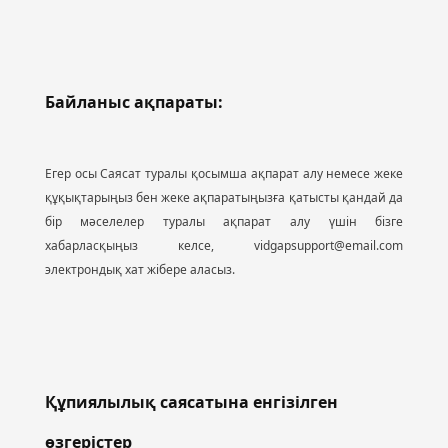
Байланыс ақпараты:
Егер осы Саясат туралы қосымша ақпарат алу немесе жеке
құқықтарыңыз бен жеке ақпаратыңызға қатысты қандай да
бір мәселелер туралы ақпарат алу үшін бізге
хабарласқыңыз келсе,
vidgapsupport@email.com
электрондық хат жібере аласыз.
Құпиялылық саясатына енгізілген
өзгерістер