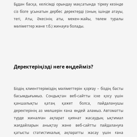
Бұдан басқа, келiсiмдi орындау мақсатында тiркеу кезiнде
сіз бізге ұсынатын дербес деректердi (оның iшiнде атауы,
тегi, Аты, Әкесiнiң аты, мекен-жайы, төлем туралы
мәлiметтер және т.б.) жинауға болады.
Деректеріңізді неге өңдейміз?
Біздің клиенттеріміздің мәліметтерін қорғау – біздің басты
басымдығымыз. Сондықтан веб-сайтты іске қосу үшін
қаншалықты қатаң қажет болса, пайдаланушы
деректерінің аз мөлшерін ғана өңдей аламыз. Автоматты
түрде жиналған ақпарат қиянат жасаудың ықтимал
жағдайларын анықтау және веб-сайтты пайдалануға
қатысты статистикалық ақпаратты жасау үшін ғана