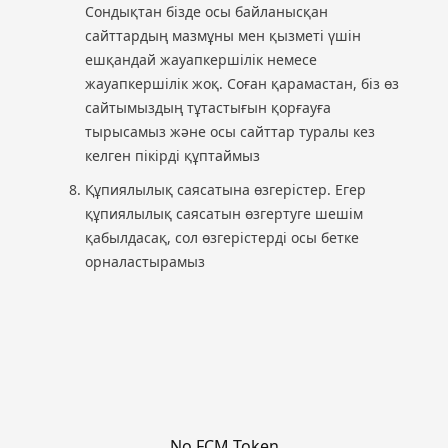
Сондықтан бізде осы байланысқан
сайттардың мазмұны мен қызметі үшін
ешқандай жауапкершілік немесе
жауапкершілік жоқ. Соған қарамастан, біз өз
сайтымыздың тұтастығын қорғауға
тырысамыз және осы сайттар туралы кез
келген пікірді құптаймыз
Құпиялылық саясатына өзгерістер. Егер
құпиялылық саясатын өзгертуге шешім
қабылдасақ, сол өзгерістерді осы бетке
орналастырамыз
No FCM Token