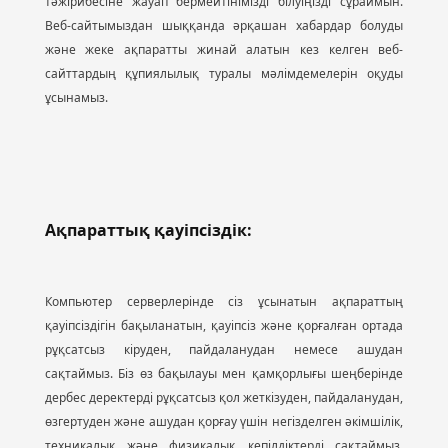
тәжірибесіне жауап бермейтінімізді білуіңізді сұраймын.
Веб-сайтымыздан шыққанда әрқашан хабардар болуды
және жеке ақпаратты жинай алатын кез келген веб-
сайттардың құпиялылық туралы мәлімдемелерін оқуды
ұсынамыз.
Ақпараттық қауіпсіздік:
Компьютер серверлерінде сіз ұсынатын ақпараттың
қауіпсіздігін бақыланатын, қауіпсіз және қорғалған ортада
рұқсатсыз кіруден, пайдаланудан немесе ашудан
сақтаймыз. Біз өз бақылауы мен қамқорлығы шеңберінде
дербес деректерді рұқсатсыз қол жеткізуден, пайдаланудан,
өзгертуден және ашудан қорғау үшін негізделген әкімшілік,
техникалық және физикалық кепілдіктерді сақтаймыз.