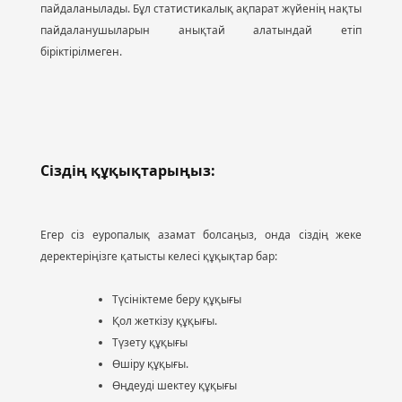
пайдаланылады. Бұл статистикалық ақпарат жүйенің нақты
пайдаланушыларын анықтай алатындай етіп
біріктірілмеген.
Сіздің құқықтарыңыз:
Егер сіз еуропалық азамат болсаңыз, онда сіздің жеке
деректеріңізге қатысты келесі құқықтар бар:
Түсініктеме беру құқығы
Қол жеткізу құқығы.
Түзету құқығы
Өшіру құқығы.
Өңдеуді шектеу құқығы