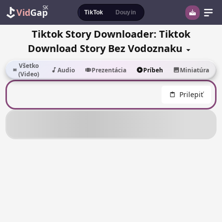
SK
Vid
Gap
TikTok
Douyin
Tiktok Story Downloader: Tiktok
Download Story Bez Vodoznaku
Všetko
Audio
Prezentácia
Príbeh
Miniatúra
(Video)
Prilepiť