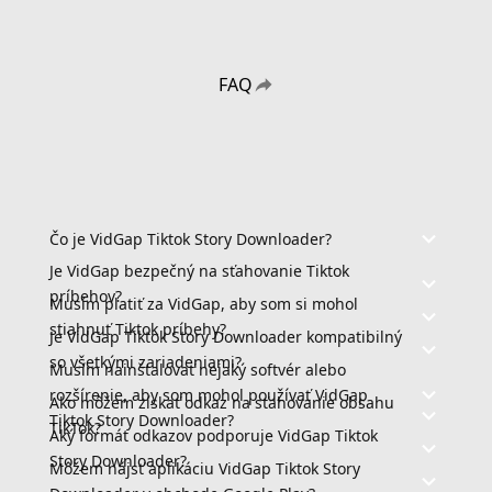
FAQ
Čo je VidGap Tiktok Story Downloader?
Je VidGap bezpečný na sťahovanie Tiktok
príbehov?
Musím platiť za VidGap, aby som si mohol
stiahnuť Tiktok príbehy?
Je VidGap Tiktok Story Downloader kompatibilný
so všetkými zariadeniami?
Musím nainštalovať nejaký softvér alebo
rozšírenie, aby som mohol používať VidGap
Ako môžem získať odkaz na sťahovanie obsahu
Tiktok Story Downloader?
TikTok?
Aký formát odkazov podporuje VidGap Tiktok
Story Downloader?
Môžem nájsť aplikáciu VidGap Tiktok Story