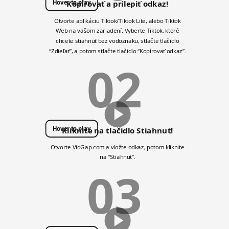
Hover to play
Kopírovať a prilepiť odkaz!
Otvorte aplikáciu Tiktok/Tiktok Lite, alebo Tiktok
Web na vašom zariadení. Vyberte Tiktok, ktoré
chcete stiahnuť bez vodoznaku, stlačte tlačidlo
“Zdieľať”, a potom stlačte tlačidlo “Kopírovať odkaz”.
02
Hover to play
Kliknite na tlačidlo Stiahnuť!
Otvorte VidGap.com a vložte odkaz, potom kliknite
na “Stiahnuť”.
03