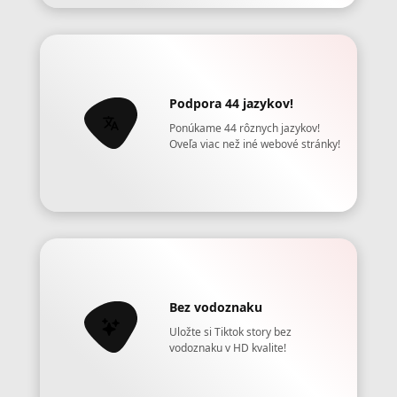
Podpora 44 jazykov!
Ponúkame 44 rôznych jazykov!
Oveľa viac než iné webové stránky!
Bez vodoznaku
Uložte si Tiktok story bez
vodoznaku v HD kvalite!