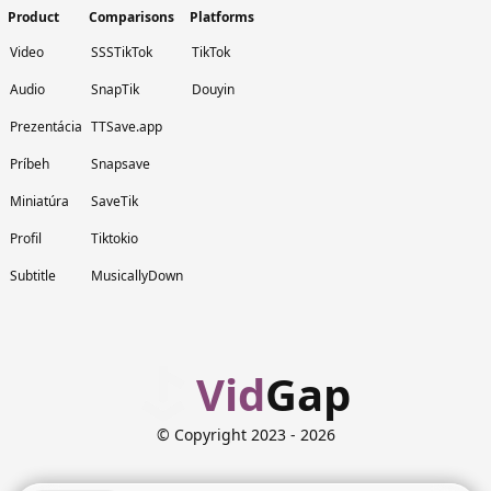
Product
Comparisons
Platforms
Video
SSSTikTok
TikTok
Audio
SnapTik
Douyin
Prezentácia
TTSave.app
Príbeh
Snapsave
Miniatúra
SaveTik
Profil
Tiktokio
Subtitle
MusicallyDown
Vid
Gap
© Copyright 2023
- 2026