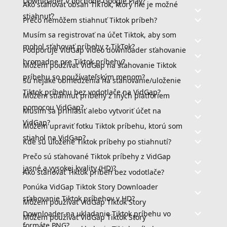
Downloader v obchode Google Play?
Ako sťahovať obsah TikTok, ktorý nie je možné
stiahnuť?
Prečo nemôžem stiahnuť Tiktok príbeh?
Musím sa registrovať na účet Tiktok, aby som
mohol sťahovať príbehy z TikTok?
Podporuje VidGap video downloader sťahovanie
hromadne pre Tiktok príbehy?
Môžem používať VidGap na sťahovanie Tiktok
príbehu so používateľským menom?
Sú nejaké obmedzenia na sťahovanie/uloženie
Tiktok príbehu bez vodotlače na VidGap?
Môžem stiahnuť príbehy z iných platforiem
pomocou VidGap?
Musím sa prihlásiť alebo vytvoriť účet na
VidGap?
Môžem upraviť fotku Tiktok príbehu, ktorú som
stiahol na VidGap?
Kde sú uložené Tiktok príbehy po stiahnutí?
Prečo sú sťahované Tiktok príbehy z VidGap
jasné a vysokej kvality (HD)?
Ako sťahovať Tiktok príbeh bez vodotlače?
Ponúka VidGap Tiktok Story Downloader
sťahovanie Tiktok príbehov v HD?
Môžem používať VidGap Tiktok Story
Downloader na ukladanie Tiktok príbehu vo
Môžem používať VidGap Tiktok Story
formáte PNG?