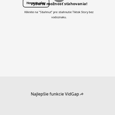
Hover to play
Vyberte možnosť sťahovania!
Kliknite na "Stiahnuť" pre stiahnutie Tiktok Story bez
vodoznaku.
Najlepšie funkcie VidGap