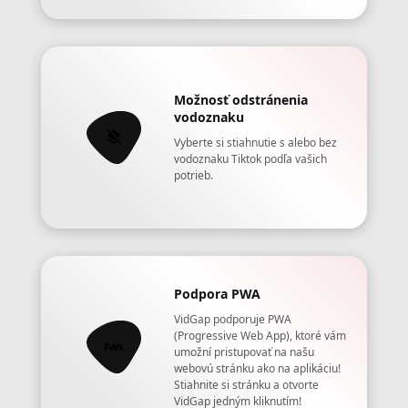
Možnosť odstránenia
vodoznaku
Vyberte si stiahnutie s alebo bez
vodoznaku Tiktok podľa vašich
potrieb.
Podpora PWA
VidGap podporuje PWA
(Progressive Web App), ktoré vám
umožní pristupovať na našu
webovú stránku ako na aplikáciu!
Stiahnite si stránku a otvorte
VidGap jedným kliknutím!