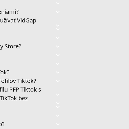
eniami?
oužívať VidGap
y Store?
Tok?
filov Tiktok?
lu PFP Tiktok s
 TikTok bez
p?