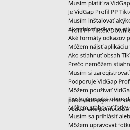
Musím platiť za VidGap
Je VidGap Profil PP Ti
Musím inštalovať akýko
Ako získať odkaz na st
Profil PP Tiktok Downl
Aké formáty odkazov 
Môžem nájsť aplikáciu 
Ako stiahnuť obsah Tik
Prečo nemôžem stiahnuť
Musím si zaregistrovať 
Podporuje VidGap Prof
Môžem používať VidGap 
Existujú nejaké obmedz
používateľským meno
Môžem sťahovať fotky 
vodoznaku pomocou V
Musím sa prihlásiť aleb
Môžem upravovať fotku 