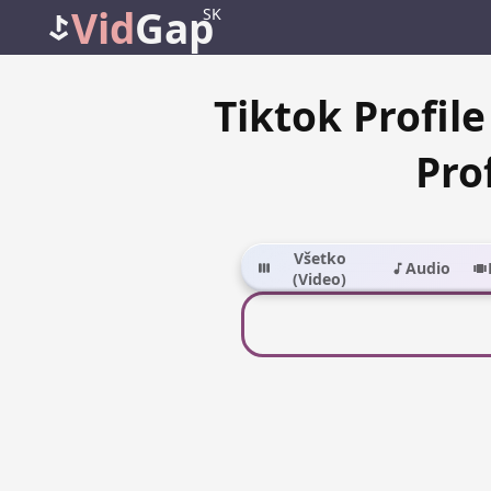
Vid
Gap
SK
Tiktok Profil
Pro
Všetko
Audio
(Video)