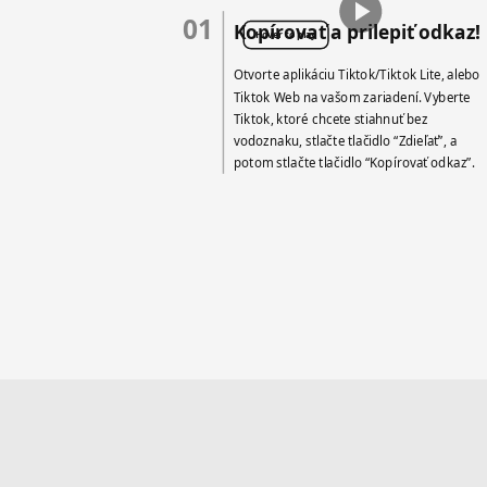
01
Kopírovať a prilepiť odkaz!
Hover to play
Otvorte aplikáciu Tiktok/Tiktok Lite, alebo
Tiktok Web na vašom zariadení. Vyberte
Tiktok, ktoré chcete stiahnuť bez
vodoznaku, stlačte tlačidlo “Zdieľať”, a
potom stlačte tlačidlo “Kopírovať odkaz”.