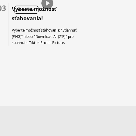
03
Vyberte možnosť
Hover to play
sťahovania!
Vyberte možnosť sťahovania; "Stiahnuť
(PNG)" alebo "Download All (ZIP)" pre
stiahnutie Tiktok Profile Picture.