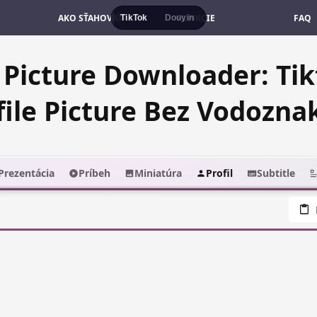
AKO SŤAHOVAŤ
FUNKCIE
FAQ
TikTok
Douyin
e Picture Downloader: T
file Picture Bez Vodozna
Prezentácia
Príbeh
Miniatúra
Profil
Subtitle