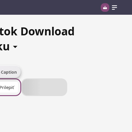
iktok Download
ku
Caption
Prilepiť