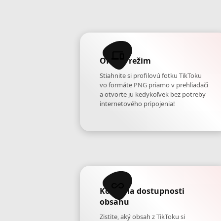
Offline režim
Stiahnite si profilovú fotku TikToku
vo formáte PNG priamo v prehliadači
a otvorte ju kedykoľvek bez potreby
internetového pripojenia!
Kontrola dostupnosti
obsahu
Zistite, aký obsah z TikToku si