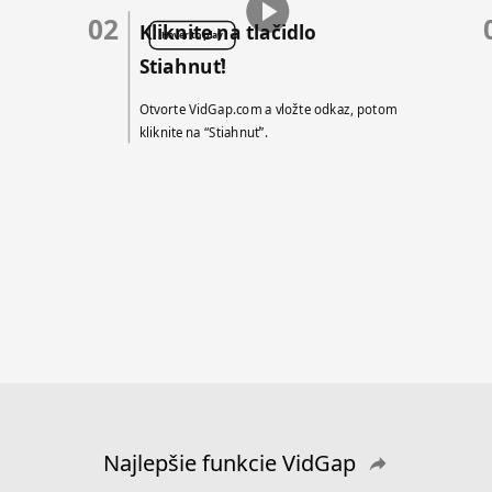
02
Kliknite na tlačidlo
Hover to play
Stiahnuť!
Otvorte VidGap.com a vložte odkaz, potom
kliknite na “Stiahnuť”.
Najlepšie funkcie VidGap