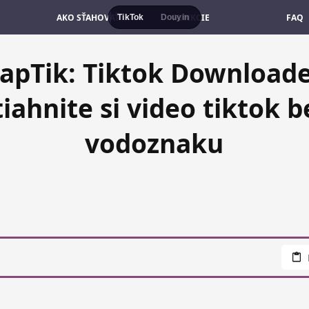
AKO SŤAHOVAŤ
FUNKCIE
FAQ
TikTok
Douyin
apTik: Tiktok Downloade
tiahnite si video tiktok b
vodoznaku