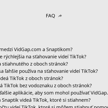
FAQ
y medzi VidGap.com a Snaptikom?
 rýchlejšia na sťahovanie videí TikTok?
dea stiahnutého z oboch stránok?
a ľahšie používa na sťahovanie videí TikTok?
ideá TikTok z oboch stránok?
eá TikTok bez vodoznaku z oboch stránok?
ďalšie aplikácie, aby som mohol používať VidGa
Snaptik videá TikTok, ktoré si stiahnem?
očtu videí TikTok, ktoré si môžem stiahnuť po