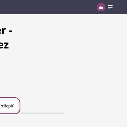
r -
ez
Prilepiť