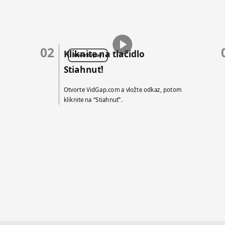
02
Kliknite na tlačidlo
Hover to play
Stiahnuť!
Otvorte VidGap.com a vložte odkaz, potom
kliknite na “Stiahnuť”.