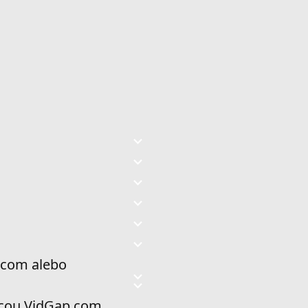
p.com alebo
mocou VidGap.com