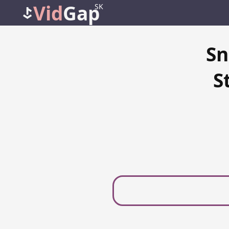
Vid
Gap
SK
Sn
S