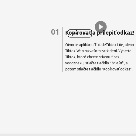
01
Kopírovať a prilepiť odkaz!
Hover to play
Otvorte aplikáciu Tiktok/Tiktok Lite, alebo
Tiktok Web na vašom zariadení. Vyberte
Tiktok, ktoré chcete stiahnuť bez
vodoznaku, stlačte tlačidlo “Zdieľať”, a
potom stlačte tlačidlo “Kopírovať odkaz”.