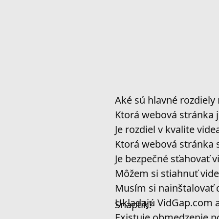
Aké sú hlavné rozdiel
Ktorá webová stránka je
Je rozdiel v kvalite vi
Ktorá webová stránka s
Je bezpečné sťahovať v
Môžem si stiahnuť vid
Musím si nainštalovať 
Ukladajú VidGap.com a 
Snaptik?
Existuje obmedzenie p