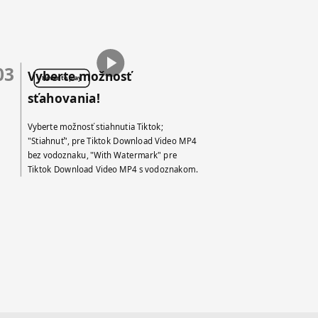
03
Vyberte možnosť
Hover to play
sťahovania!
Vyberte možnosť stiahnutia Tiktok;
"Stiahnuť", pre Tiktok Download Video MP4
bez vodoznaku, "With Watermark" pre
Tiktok Download Video MP4 s vodoznakom.