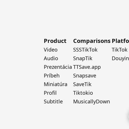
Product
Comparisons
Platf
Video
SSSTikTok
TikTok
Audio
SnapTik
Douyin
Prezentácia
TTSave.app
Príbeh
Snapsave
Miniatúra
SaveTik
Profil
Tiktokio
Subtitle
MusicallyDown