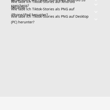
Wie lade ich Tiktok-Stories auf Android
speichern?
herunter?
Wie lade ich Tiktok-Stories als PNG auf
iPhone/iPad herunter?
Wie lade ich Tiktok-Stories als PNG auf Desktop
(PC) herunter?