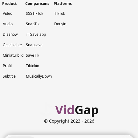
Product
Comparisons
Platforms
Video
SSSTikTok
TikTok
Audio
SnapTik
Douyin
Diashow
TTSave.app
Geschichte
Snapsave
Miniaturbild
SaveTik
Profil
Tiktokio
Subtitle
MusicallyDown
Vid
Gap
© Copyright 2023
- 2026