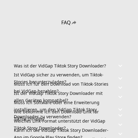
FAQ
Was ist der VidGap Tiktok Story Downloader?
Ist VidGap sicher zu verwenden, um Tiktok-
Stories herunterzuladen?
Muss ich für den Download von Tiktok-Stories
bei VidGap bezahlen?
Ist der VidGap Tiktok Story Downloader mit
allen Geräten kompatibel?
Muss ich Software oder eine Erweiterung
installieren, um den VidGap Tiktok Story
Wie bekomme ich den Download-Link für
Downloader zu verwenden?
TikTok-Inhalte?
Welches Link-Format unterstützt der VidGap
Tiktok Story Downloader?
Kann ich die VidGap Tiktok Story Downloader-
App im Google Play Store finden?