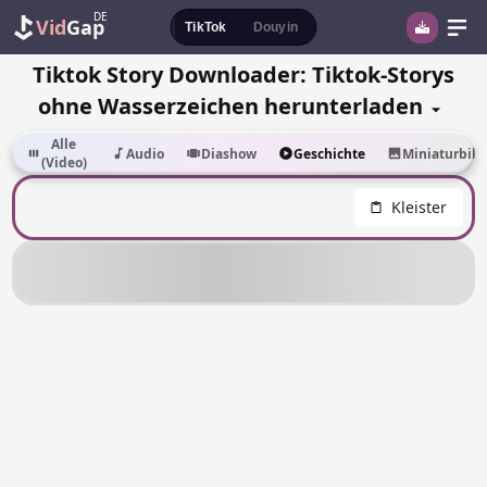
DE
Vid
Gap
TikTok
Douyin
Tiktok Story Downloader: Tiktok-Storys
ohne Wasserzeichen herunterladen
Alle
Audio
Diashow
Geschichte
Miniaturbild
(Video)
Kleister