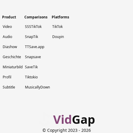
Product
Comparisons
Platforms
Video
SSSTikTok
TikTok
Audio
SnapTik
Douyin
Diashow
TTSave.app
Geschichte
Snapsave
Miniaturbild
SaveTik
Profil
Tiktokio
Subtitle
MusicallyDown
Vid
Gap
© Copyright 2023
- 2026