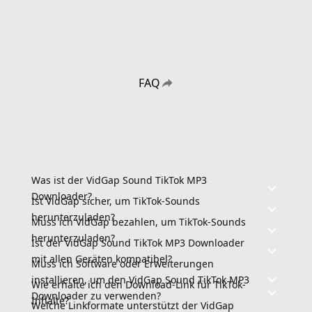
FAQ
Was ist der VidGap Sound TikTok MP3
Downloader?
Ist VidGap sicher, um TikTok-Sounds
herunterzuladen?
Muss ich VidGap bezahlen, um TikTok-Sounds
herunterzuladen?
Ist der VidGap Sound TikTok MP3 Downloader
mit allen Geräten kompatibel?
Muss ich Software oder Erweiterungen
installieren, um den VidGap Sound TikTok MP3
Wie erhalte ich den Download-Link für TikTok-
Downloader zu verwenden?
Inhalte?
Welche Linkformate unterstützt der VidGap