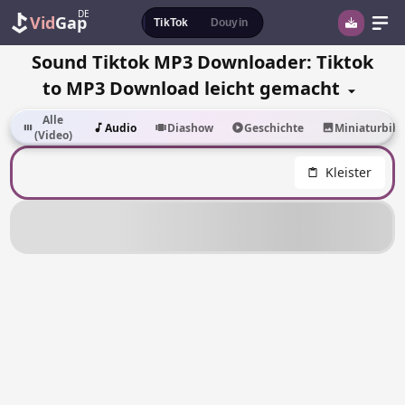
DE
Vid
Gap
TikTok
Douyin
Sound Tiktok MP3 Downloader: Tiktok
to MP3 Download leicht gemacht
Alle
Audio
Diashow
Geschichte
Miniaturbild
(Video)
Kleister