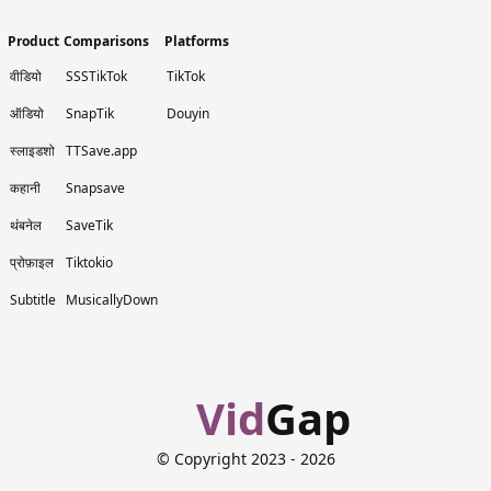
Product
Comparisons
Platforms
वीडियो
SSSTikTok
TikTok
ऑडियो
SnapTik
Douyin
स्लाइडशो
TTSave.app
कहानी
Snapsave
थंबनेल
SaveTik
प्रोफ़ाइल
Tiktokio
Subtitle
MusicallyDown
Vid
Gap
© Copyright 2023
- 2026