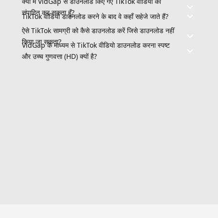
क्या मैं VidGap से डाउनलोड किए गए TikTok वीडियो को
संपादित कर सकता हूँ?
TikTok वीडियो डाउनलोड करने के बाद वे कहाँ सहेजे जाते हैं?
ऐसे TikTok सामग्री को कैसे डाउनलोड करें जिसे डाउनलोड नहीं
किया जा सकता?
VidGap के माध्यम से TikTok वीडियो डाउनलोड करना स्पष्ट
और उच्च गुणवत्ता (HD) क्यों है?