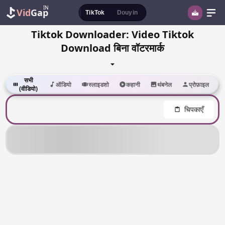
IN
Vid
Gap
TikTok
Douyin
Tiktok Downloader: Video Tiktok
Download बिना वॉटरमार्क
सभी
ऑडियो
स्लाइडशो
कहानी
थंबनेल
प्रोफ़ाइल
(वीडियो)
चिपकाएँ