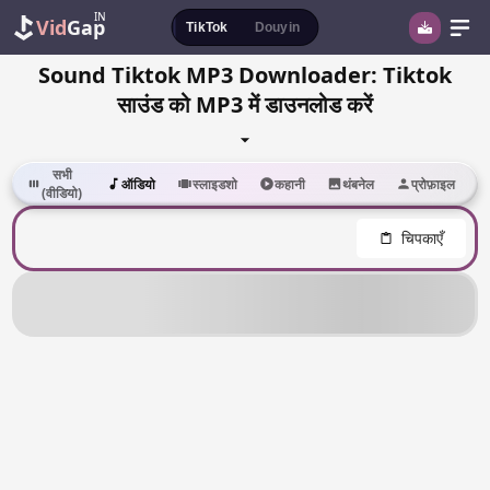
IN
Vid
Gap
TikTok
Douyin
Sound Tiktok MP3 Downloader: Tiktok
साउंड को MP3 में डाउनलोड करें
सभी
ऑडियो
स्लाइडशो
कहानी
थंबनेल
प्रोफ़ाइल
(वीडियो)
चिपकाएँ