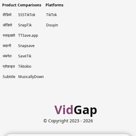
Product
Comparisons
Platforms
वीडियो
SSSTikTok
TikTok
ऑडियो
SnapTik
Douyin
स्लाइडशो
TTSave.app
कहानी
Snapsave
थंबनेल
SaveTik
प्रोफ़ाइल
Tiktokio
Subtitle
MusicallyDown
Vid
Gap
© Copyright 2023
- 2026