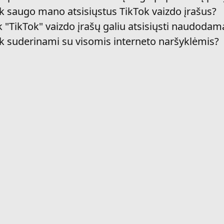
k saugo mano atsisiųstus TikTok vaizdo įrašus?
ek "TikTok" vaizdo įrašų galiu atsisiųsti naudod
k suderinami su visomis interneto naršyklėmis?