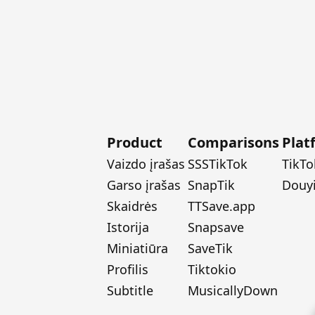
Product
Comparisons
Plat
Vaizdo įrašas
SSSTikTok
TikTo
Garso įrašas
SnapTik
Douy
Skaidrės
TTSave.app
Istorija
Snapsave
Miniatiūra
SaveTik
Profilis
Tiktokio
Subtitle
MusicallyDown