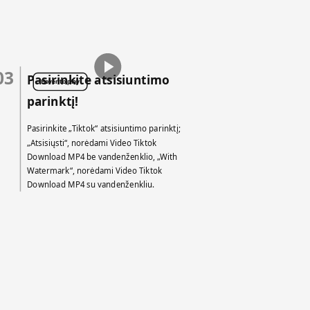
03
Pasirinkite atsisiuntimo
Hover to play
parinktį!
Pasirinkite „Tiktok“ atsisiuntimo parinktį;
„Atsisiųsti“, norėdami Video Tiktok
Download MP4 be vandenženklio, „With
Watermark“, norėdami Video Tiktok
Download MP4 su vandenženkliu.