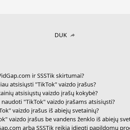
DUK
 VidGap.com ir SSSTik skirtumai?
iau atsisiųsti "TikTok" vaizdo įrašus?
etainių atsisiųstų vaizdo įrašų kokybė?
 naudoti "TikTok" vaizdo įrašams atsisiųsti?
Tok" vaizdo įrašus iš abiejų svetainių?
Tok" vaizdo įrašus be vandens ženklo iš abiejų sve
Gap.com arba SSSTik reikia įdiegti papildomų p