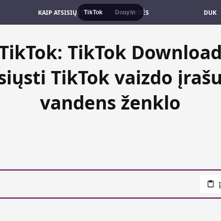
KAIP ATSISIŲSTI
SAVYBĖS
DUK
TikTok
Douyin
TikTok: TikTok Download
siųsti TikTok vaizdo įraš
vandens ženklo