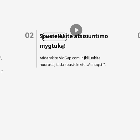
02
Spustelėkite atsisiuntimo
Hover to play
mygtuką!
“,
Atidarykite VidGap.com ir įklijuokite
nuorodą, tada spustelėkite „Atsisiųsti“.
be