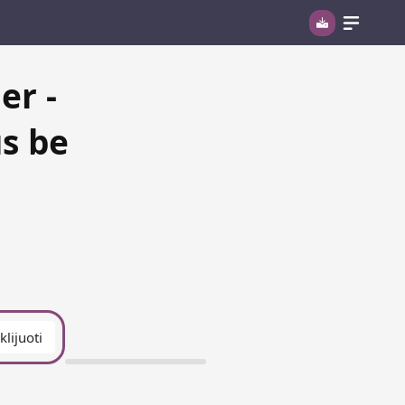
er -
us be
Įklijuoti