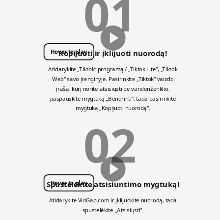
01
Hover to play
Kopijuoti ir įklijuoti nuorodą!
Atidarykite „Tiktok“ programą / „Tiktok Lite“, „Tiktok
Web“ savo įrenginyje. Pasirinkite „Tiktok“ vaizdo
įrašą, kurį norite atsisiųsti be vandenženklio,
paspauskite mygtuką „Bendrinti“, tada pasirinkite
mygtuką „Kopijuoti nuorodą“.
02
Hover to play
Spustelėkite atsisiuntimo mygtuką!
Atidarykite VidGap.com ir įklijuokite nuorodą, tada
spustelėkite „Atsisiųsti“.