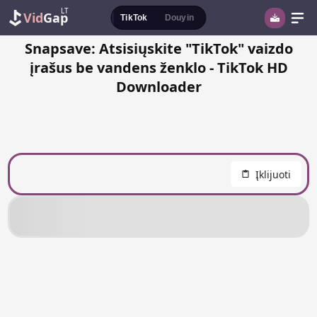
LT
Vid
Gap
TikTok
Douyin
Snapsave: Atsisiųskite "TikTok" vaizdo
įrašus be vandens ženklo - TikTok HD
Downloader
Įklijuoti