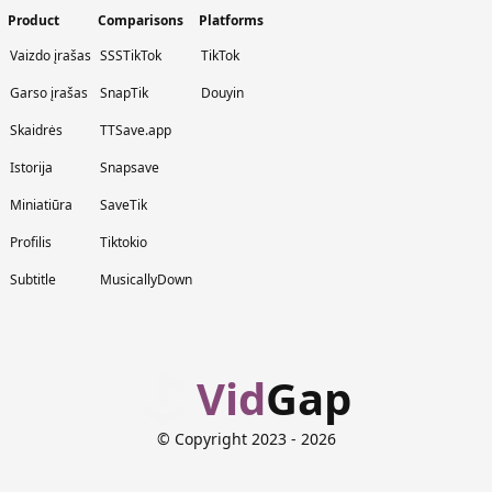
Product
Comparisons
Platforms
Vaizdo įrašas
SSSTikTok
TikTok
Garso įrašas
SnapTik
Douyin
Skaidrės
TTSave.app
Istorija
Snapsave
Miniatiūra
SaveTik
Profilis
Tiktokio
Subtitle
MusicallyDown
Vid
Gap
© Copyright 2023
- 2026