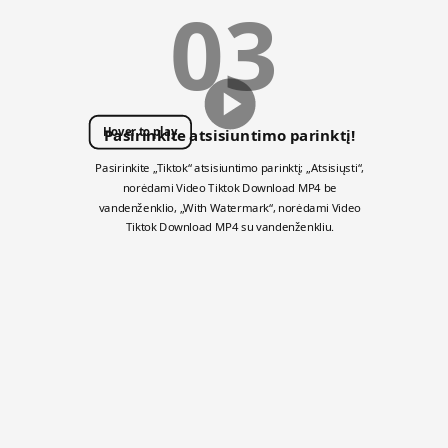
03
Hover to play
Pasirinkite atsisiuntimo parinktį!
Pasirinkite „Tiktok“ atsisiuntimo parinktį; „Atsisiųsti“,
norėdami Video Tiktok Download MP4 be
vandenženklio, „With Watermark“, norėdami Video
Tiktok Download MP4 su vandenženkliu.