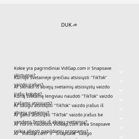
DUK
Kokie yra pagrindiniai VidGap.com ir Snapsave
skirtumai?
Kurioje svetainėje greičiau atsisiųsti "TikTok"
vaizdo įrašus?
Ar skiriasi iš abiejų svetainių atsisiųstų vaizdo
įrašų kokybė?
Kurią svetainę lengviau naudoti "TikTok" vaizdo
įrašams atsisiųsti?
Ar saugu atsisiųsti "TikTok" vaizdo įrašus iš
abiejų svetainių?
Ar galiu atsisiųsti "TikTok" vaizdo įrašus be
vandens ženklo iš abiejų svetainių?
Ar norint naudotis VidGap.com arba Snapsave
reikia įdiegti papildomų programų?
Ar "VidGap.com" ir "Snapsave" saugo