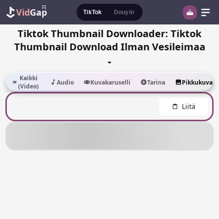
FI
Vid
Gap
TikTok
Douyin
Tiktok Thumbnail Downloader: Tiktok
Thumbnail Download Ilman Vesileimaa
Kaikki
Audio
Kuvakaruselli
Tarina
Pikkukuva
(Video)
Liitä