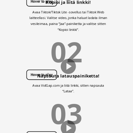
Hover to play
Kopioi ja liitä linkki!
Avaa Tiktok/Tiktok Lite -sovellus tai Tiktok Web
laitteellasi. Valitse video, jonka haluat ladata ilman
vesileimaa, paina “Jaa”-painiketta ja valitse sitten
“Kopioi linkki”.
02
Hover to play
Napsauta latauspainiketta!
Avaa VidGap.com ja liitä linkki, sitten napsauta
“Lataa”.
03