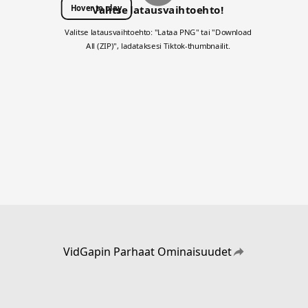
Hover to play
Valitse latausvaihtoehto!
Valitse latausvaihtoehto: "Lataa PNG" tai "Download
All (ZIP)", ladataksesi Tiktok-thumbnailit.
VidGapin Parhaat Ominaisuudet