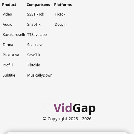
Product
Comparisons
Platforms
Video
SSSTikTok
TikTok
Audio
SnapTik
Douyin
Kuvakaruselli
TTSave.app
Tarina
Snapsave
Pikkukuva
SaveTik
Profiili
Tiktokio
Subtitle
MusicallyDown
Vid
Gap
© Copyright 2023
- 2026