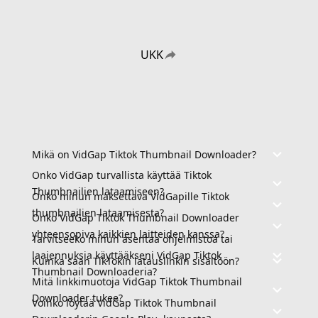
UKK
Mikä on VidGap Tiktok Thumbnail Downloader?
Onko VidGap turvallista käyttää Tiktok
Thumbnailien lataamiseen?
Onko minun maksettava VidGapille Tiktok
thumbnailien lataamisesta?
Onko VidGap Tiktok Thumbnail Downloader
yhteensopiva kaikkien laitteiden kanssa?
Tarvitseeko minun asentaa ohjelmistoa tai
laajennuksia käyttääkseni VidGap Tiktok
Kuinka saan TikTokin latauslinkin sisältöön?
Thumbnail Downloaderia?
Mitä linkkimuotoja VidGap Tiktok Thumbnail
Downloader tukee?
Voinko löytää VidGap Tiktok Thumbnail