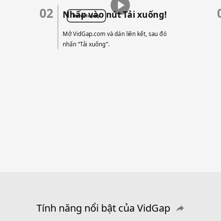
02
Nhấp vào nút Tải xuống!
Hover to play
Mở VidGap.com và dán liên kết, sau đó
nhấn “Tải xuống”.
Tính năng nổi bật của VidGap