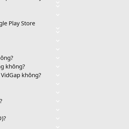
le Play Store
không?
ùng không?
n VidGap không?
?
D)?