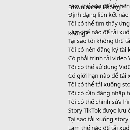
Làm thế nào để lấy liên
Downloader không?
Định dạng liên kết nào
Tôi có thể tìm thấy ứn
Làm thế nào để tải xuố
không?
Tại sao tôi không thể t
Tôi có nên đăng ký tài
Có phải trình tải video
Tôi có thể sử dụng Vid
Có giới hạn nào để tả
Tôi có thể tải xuống s
Tôi có cần đăng nhập h
Tôi có thể chỉnh sửa h
Story TikTok được lưu 
Tại sao tải xuống story
Làm thế nào để tải xu