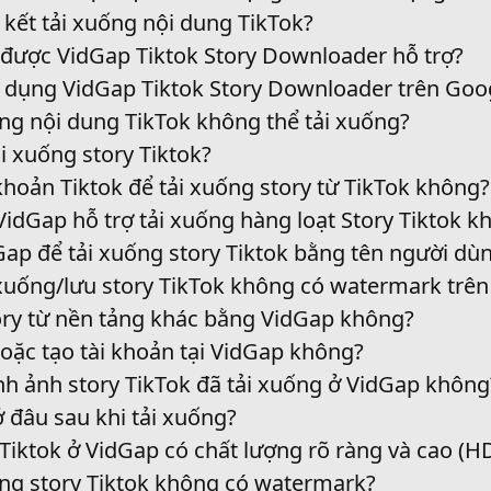
 kết tải xuống nội dung TikTok?
 được VidGap Tiktok Story Downloader hỗ trợ?
g dụng VidGap Tiktok Story Downloader trên Goog
ng nội dung TikTok không thể tải xuống?
ải xuống story Tiktok?
 khoản Tiktok để tải xuống story từ TikTok không?
 VidGap hỗ trợ tải xuống hàng loạt Story Tiktok 
Gap để tải xuống story Tiktok bằng tên người d
i xuống/lưu story TikTok không có watermark trê
tory từ nền tảng khác bằng VidGap không?
oặc tạo tài khoản tại VidGap không?
ình ảnh story TikTok đã tải xuống ở VidGap không
ở đâu sau khi tải xuống?
 Tiktok ở VidGap có chất lượng rõ ràng và cao (H
ống story Tiktok không có watermark?