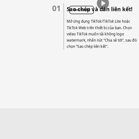
01
Sao chép và dán liên kết!
Hover to play
Mở ứng dụng TikTok/TikTok Lite hoặc
TikTok Web trên thiết bị của bạn. Chọn
video TikTok muốn tải không logo
watermark, nhấn nút “Chia sẻ tới”, sau đó
chọn “Sao chép liên kết”.