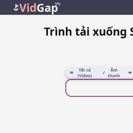
Vid
Gap
VN
Trình tải xuống 
Tất cả
Âm
(Video)
thanh