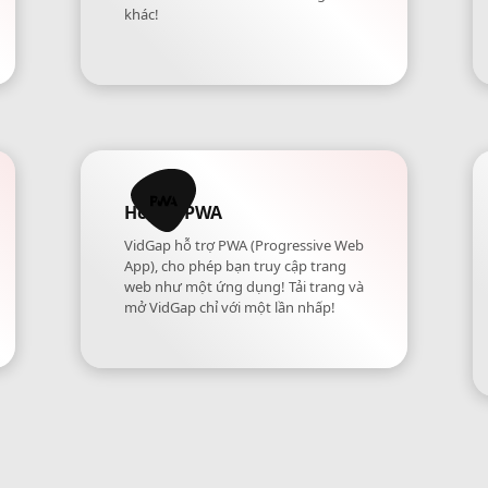
khác!
Hỗ trợ PWA
VidGap hỗ trợ PWA (Progressive Web
App), cho phép bạn truy cập trang
web như một ứng dụng! Tải trang và
mở VidGap chỉ với một lần nhấp!