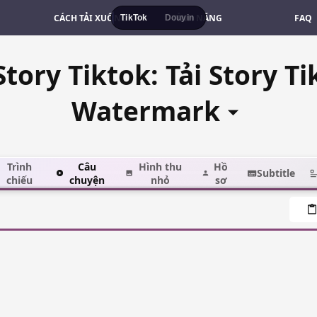
CÁCH TẢI XUỐNG
TÍNH NĂNG
FAQ
TikTok
Douyin
Story Tiktok: Tải Story 
Watermark
Trình
Câu
Hình thu
Hồ
Subtitle
chiếu
chuyện
nhỏ
sơ