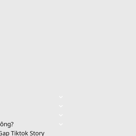
hông?
Gap Tiktok Story