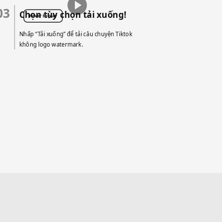
03
Chọn tùy chọn tải xuống!
Hover to play
Nhấp “Tải xuống” để tải câu chuyện Tiktok
không logo watermark.