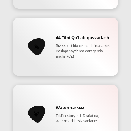
44 Tilni Qoʻllab-quvvatlash
Biz 44 xil tilda xizmat koʻrsatamiz!
Boshqa saytlarga qaraganda
ancha koʻp!
Watermarksiz
TikTok story-ni HD sifatida,
watermarklarsiz saqlang!