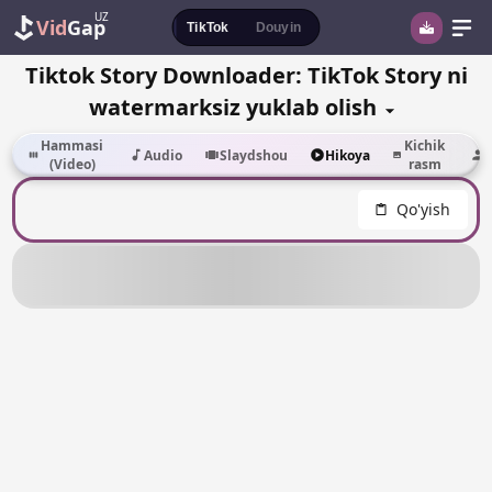
UZ
Vid
Gap
TikTok
Douyin
Tiktok Story Downloader: TikTok Story ni
watermarksiz yuklab olish
Hammasi
Kichik
Audio
Slaydshou
Hikoya
P
(Video)
rasm
Qo'yish