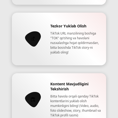
Tezkor Yuklab Olish
TikTok URL manzilining boshiga
"TOK" qoʻshing va havolani
nusxalashga hojat qoldirmasdan,
bitta bosishda TikTok story-ni
yuklab oling!
Kontent Mavjudligini
Tekshirish
Bitta havola orqali qanday TikTok
kontentlarini yuklab olish
mumkinligini biling! (Video, audio,
foto slideshow, story, thumbnail va
TikTok profil rasmi)