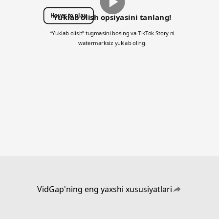
Hover to play
Yuklab olish opsiyasini tanlang!
“Yuklab olish” tugmasini bosing va TikTok Story ni
watermarksiz yuklab oling.
VidGap'ning eng yaxshi xususiyatlari