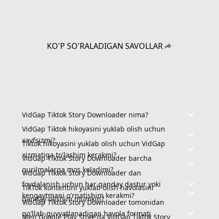
KO'P SO'RALADIGAN SAVOLLAR
VidGap Tiktok Story Downloader nima?
VidGap Tiktok hikoyasini yuklab olish uchun
xavfsizmi?
Tiktok hikoyasini yuklab olish uchun VidGap
xizmatiga to'lashim kerakmi?
VidGap Tiktok Story Downloader barcha
qurilmalarga mos keladimi?
VidGap Tiktok Story Downloader dan
foydalanish uchun har qanday dastur yoki
TikTok kontentini yuklab olish havolasini
kengaytmani o'rnatishim kerakmi?
qanday olishim mumkin?
VidGap Tiktok Story Downloader tomonidan
qo'llab-quvvatlanadigan havola formati
Men Google Play Store'da VidGap Tiktok Story