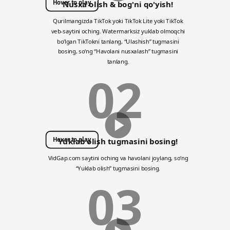
Hover to play
Nusxa olish & bog'ni qo'yish!
Qurilmangizda TikTok yoki TikTok Lite yoki TikTok
veb-saytini oching. Watermarksiz yuklab olmoqchi
boʻlgan TikTokni tanlang, “Ulashish” tugmasini
bosing, soʻng “Havolani nusxalash” tugmasini
tanlang.
02
Hover to play
Yuklab olish tugmasini bosing!
VidGap.com saytini oching va havolani joylang, soʻng
“Yuklab olish” tugmasini bosing.
03