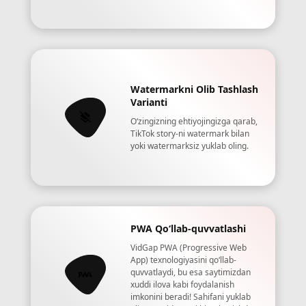
Watermarkni Olib Tashlash
Varianti
Oʻzingizning ehtiyojingizga qarab,
TikTok story-ni watermark bilan
yoki watermarksiz yuklab oling.
PWA Qoʻllab-quvvatlashi
VidGap PWA (Progressive Web
App) texnologiyasini qoʻllab-
quvvatlaydi, bu esa saytimizdan
xuddi ilova kabi foydalanish
imkonini beradi! Sahifani yuklab