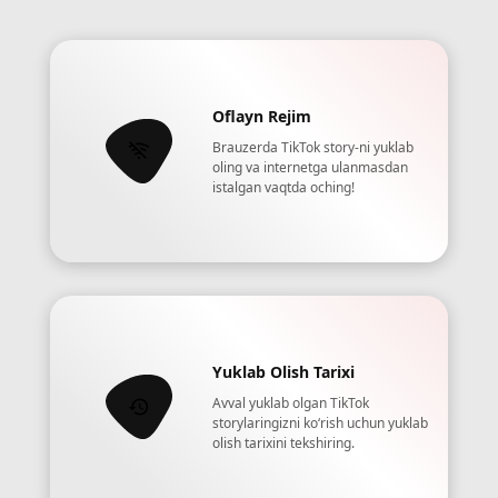
Oflayn Rejim
Brauzerda TikTok story-ni yuklab
oling va internetga ulanmasdan
istalgan vaqtda oching!
Yuklab Olish Tarixi
Avval yuklab olgan TikTok
storylaringizni koʻrish uchun yuklab
olish tarixini tekshiring.