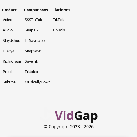
Product
Comparisons
Platforms
Video
SSSTikTok
TikTok
Audio
SnapTik
Douyin
Slaydshou
TTSave.app
Hikoya
Snapsave
Kichik rasm
SaveTik
Profil
Tiktokio
Subtitle
MusicallyDown
Vid
Gap
© Copyright 2023
- 2026