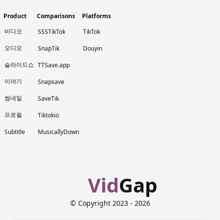
Product
Comparisons
Platforms
비디오
SSSTikTok
TikTok
오디오
SnapTik
Douyin
슬라이드쇼
TTSave.app
이야기
Snapsave
썸네일
SaveTik
프로필
Tiktokio
Subtitle
MusicallyDown
Vid
Gap
© Copyright 2023
- 2026