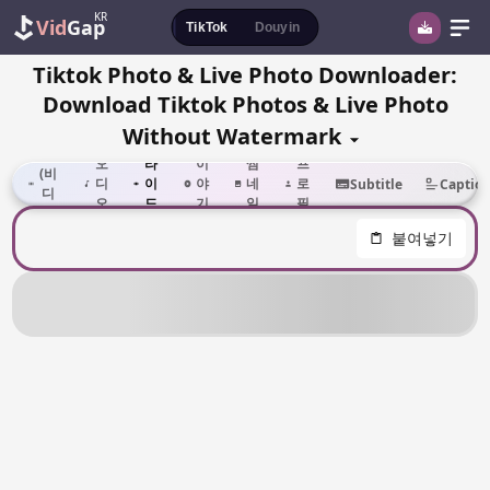
KR
Vid
Gap
TikTok
Douyin
Tiktok Photo & Live Photo Downloader:
Download Tiktok Photos & Live Photo
Without Watermark
슬
모두
오
라
이
썸
프
(비
디
이
야
네
로
Subtitle
Captio
디
오
드
기
일
필
오)
쇼
붙여넣기