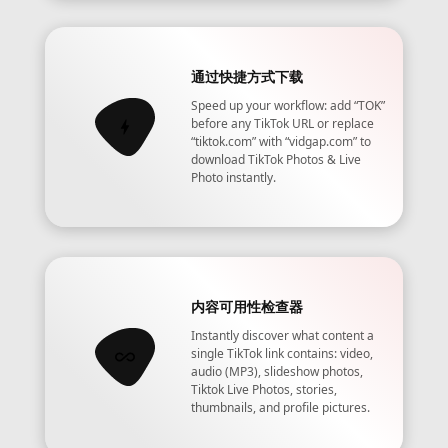
通过快捷方式下载
Speed up your workflow: add “TOK”
before any TikTok URL or replace
“tiktok.com” with “vidgap.com” to
download TikTok Photos & Live
Photo instantly.
内容可用性检查器
Instantly discover what content a
single TikTok link contains: video,
audio (MP3), slideshow photos,
Tiktok Live Photos, stories,
thumbnails, and profile pictures.