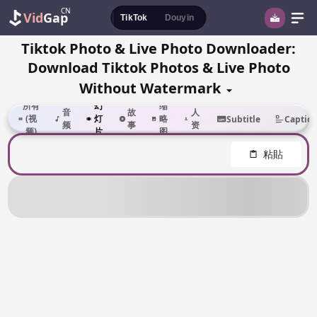
CN
Vid
Gap
TikTok
Douyin
Tiktok Photo & Live Photo Downloader:
Download Tiktok Photos & Live Photo
Without Watermark
个
所有
幻
缩
音
故
人
(视
灯
略
Subtitle
Captio
频
事
资
频)
片
图
料
粘貼