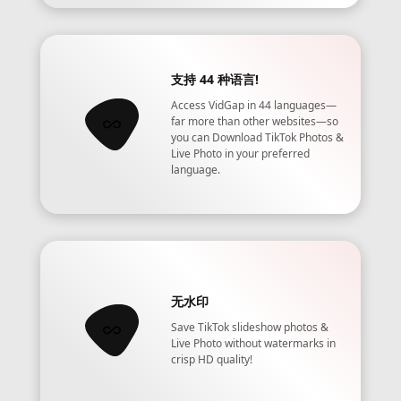
支持 44 种语言!
Access VidGap in 44 languages—
far more than other websites—so
you can Download TikTok Photos &
Live Photo in your preferred
language.
无水印
Save TikTok slideshow photos &
Live Photo without watermarks in
crisp HD quality!