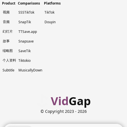
Product
Comparisons
Platforms
视频
SSSTikTok
TikTok
音频
SnapTik
Douyin
幻灯片
TTSave.app
故事
Snapsave
缩略图
SaveTik
个人资料
Tiktokio
Subtitle
MusicallyDown
Vid
Gap
© Copyright 2023
- 2026