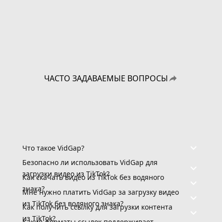
ЧАСТО ЗАДАВАЕМЫЕ ВОПРОСЫ
Что такое VidGap?
Безопасно ли использовать VidGap для
загрузки видео из TikTok?
Как скачать видео из TikTok без водяного
знака?
Мне нужно платить VidGap за загрузку видео
из TikTok без водяного знака?
Как получить ссылку для загрузки контента
из TikTok?
Какие форматы ссылок поддерживает