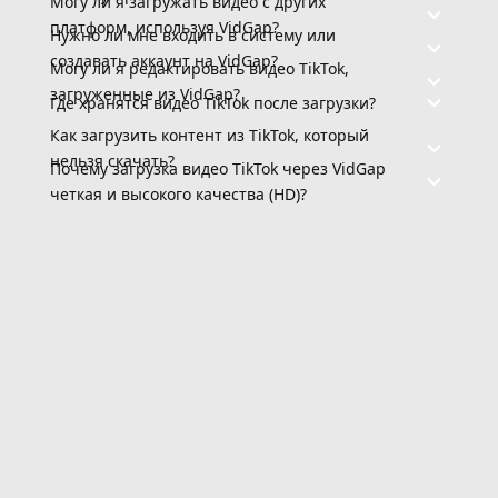
Могу ли я загружать видео с других
платформ, используя VidGap?
Нужно ли мне входить в систему или
создавать аккаунт на VidGap?
Могу ли я редактировать видео TikTok,
загруженные из VidGap?
Где хранятся видео TikTok после загрузки?
Как загрузить контент из TikTok, который
нельзя скачать?
Почему загрузка видео TikTok через VidGap
четкая и высокого качества (HD)?