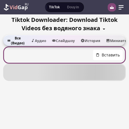
RU
Vid
Gap
TikTok
Douyin
Tiktok Downloader: Download Tiktok
Videos без водяного знака
Все
Аудио
Слайдшоу
История
Миниатю
(Видео)
Вставить