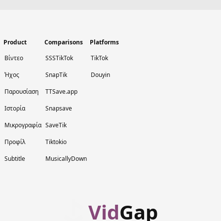
Product
Comparisons
Platforms
Βίντεο
SSSTikTok
TikTok
Ήχος
SnapTik
Douyin
Παρουσίαση
TTSave.app
Ιστορία
Snapsave
Μικρογραφία
SaveTik
Προφίλ
Tiktokio
Subtitle
MusicallyDown
Vid
Gap