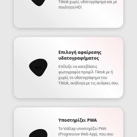
Tiktok χωρίς υδατογράφημα και με
ποιότητα HD!
Επιλογή αφαίρεσης
υδατογραφήματος
Επίλεξε να κατεβάσεις
φωτογραφία προφίλ Tiktok με ή
χωρίς το υδατογράφημα του
Tiktok, ανάλογα με τις ανάγκες σου.
Υποστηρίζει PWA
Το VidGap υποστηρίζει PWA
(Progressive Web App), που σου