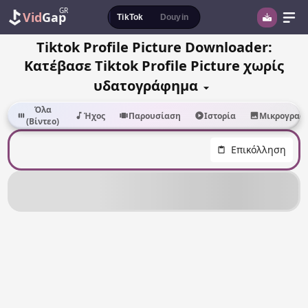
GR
Vid
Gap
TikTok
Douyin
Tiktok Profile Picture Downloader:
Κατέβασε Tiktok Profile Picture χωρίς
υδατογράφημα
Όλα
Ήχος
Παρουσίαση
Ιστορία
Μικρογραφ
(Βίντεο)
Επικόλληση