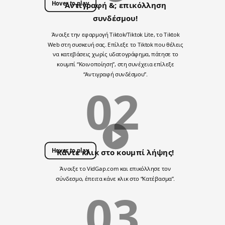
Hover to play
Αντιγραφή &; επικόλληση
συνδέσμου!
Άνοιξε την εφαρμογή Tiktok/Tiktok Lite, το Tiktok
Web στη συσκευή σας. Επίλεξε το Tiktok που θέλεις
να κατεβάσεις χωρίς υδατογράφημα, πάτησε το
κουμπί “Κοινοποίηση”, στη συνέχεια επίλεξε
“Αντιγραφή συνδέσμου”.
02
Hover to play
Κάντε κλικ στο κουμπί λήψης!
Άνοιξε το VidGap.com και επικόλλησε τον
σύνδεσμο, έπειτα κάνε κλικ στο “Κατέβασμα”.
03