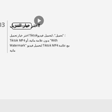
03
اختر خيار التنزيل!
Hover to play
اختر خيار تحميل Tiktok؛ "تحميل"، لتحميل فيديو
Tiktok MP4 بدون علامة مائية، أو "With
Watermark" لتحميل فيديو Tiktok MP4 مع علامة
مائية