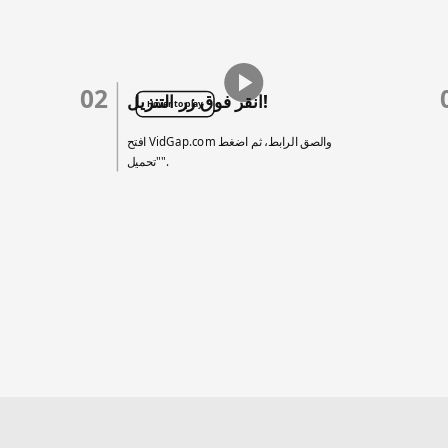
02
انقر فوق زر التنزيل!
Hover to play
افتح VidGap.com والصق الرابط، ثم اضغط
"تحميل".