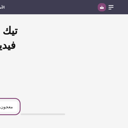
الأس
تيك 
معجون