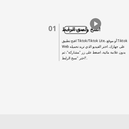
01
نسخ ولصق الرابط!
Hover to play
افتح تطبيق Tiktok/Tiktok Lite، أو موقع Tiktok
Web على جهازك. اختر الفيديو الذي تريد تحميله
بدون علامة مائية، اضغط على زر "مشاركة"، ثم
اختر "نسخ الرابط".