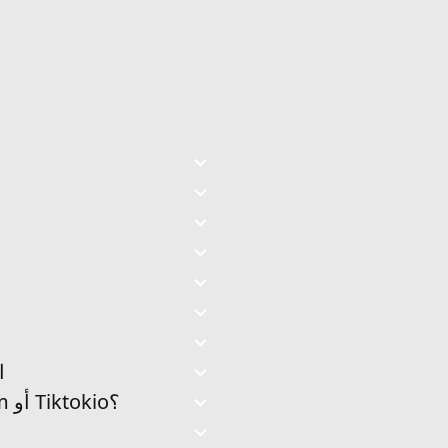
هل 
هل هناك حد لعدد مقاطع فيديو TikTok التي يمكنني تنزيلها باستخدام VidGap.com أو Tiktokio؟