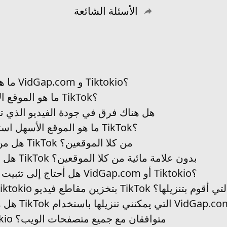
الأسئلة الشائعة
ما هي الاختلافات الرئيسية بين VidGap.com و Tiktokio؟
ما هو الموقع الأسرع في تنزيل فيديوهات TikTok؟
هل هناك فرق في جودة الفيديو الذي تم
ما هو الموقع الأسهل استخدامًا لتنزيل مقاطع فيديو TikTok؟
هل من الآمن تنزيل مقاطع فيديو TikTok من كلا الموقعين؟
هل يمكنني تنزيل مقاطع فيديو TikTok بدون علامة مائية من كلا الموقعين؟
هل أحتاج إلى تثبيت تطبيقات إضافية لاستخدام VidGap.com أو Tiktokio؟
يقوم VidGap.com وTiktokio بتخزين مقاطع فيديو TikTok التي أقوم بتنزيلها؟
هل VidGap.com و Tiktokio متوافقان مع جميع متصفحات الويب؟