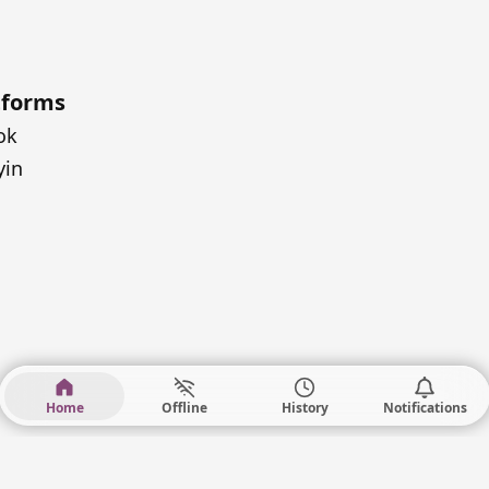
tforms
ok
yin
Home
Offline
History
Notifications