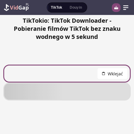
PL
Vid
Gap
TikTok
Douyin
TikTokio: TikTok Downloader -
Pobieranie filmów TikTok bez znaku
wodnego w 5 sekund
Wklejać