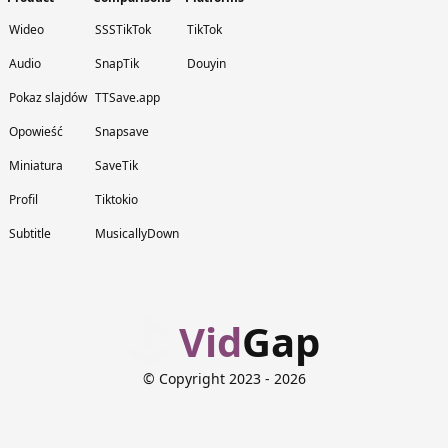
Wideo
SSSTikTok
TikTok
Audio
SnapTik
Douyin
Pokaz slajdów
TTSave.app
Opowieść
Snapsave
Miniatura
SaveTik
Profil
Tiktokio
Subtitle
MusicallyDown
Vid
Gap
© Copyright 2023
- 2026