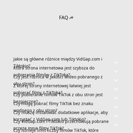
FAQ
Jakie są główne różnice między VidGap.com i
Tiktokio?
Która strona internetowa jest szybsza do
pobierania filmów z TikToka?
Czy jest różnica w jakości wideo pobranego z
obu stron?
Z której strony internetowej łatwiej jest
pobierać filmy z TikToka?
Czy pobieranie filmów TikTok z obu stron jest
bezpieczne?
Czy mogę pobrać filmy TikTok bez znaku
wodnego z obu stron?
Czy muszę instalować dodatkowe aplikacje, aby
korzystać z VidGap.com lub Tiktokio?
Czy VidGap.com i Tiktokio przechowują pobrane
przeze mnie filmy TikTok?
Czy istnieje limit liczby filmów TikTok, które