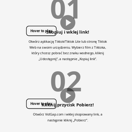
01
Hover to play
Skopiuj i wklej link!
Otwórz aplikację Tiktok/Tiktok Lite lub stronę Tiktok
Web na swoim urządzeniu. Wybierz film z Tiktoka,
który chcesz pobrać bez znaku wodnego, kliknij
„Udostępnij”, a następnie „Kopiuj link”.
02
Hover to play
Kliknij przycisk Pobierz!
Otwórz VidGap.com i wklej skopiowany link, a
następnie kliknij „Pobierz”.