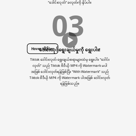
“ဒေါင်းလုတ်” ခလုတ်ကို နှိပ်ပါ။
03
Hover to play
ဒေါင်းလုဒ်ရွေးချယ်မှုကို ရွေးပါ။!
Tiktok ဒေါင်းလုတ် ရွေးချယ်စရာများထဲမှ ရွေးပါ။ “ဒေါင်း
လုတ်” သည် Tiktok ဗီဒီယို MP4 ကို Watermark မပါ
အဖြစ် ဒေါင်းလုတ်ရန်ဖြစ်ပြီး “With Watermark” သည်
Tiktok ဗီဒီယို MP4 ကို Watermark ပါအဖြစ် ဒေါင်းလုတ်
ရန်ဖြစ်သည်။