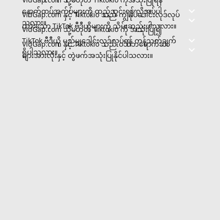
နောက်ထပ်အက်ပ်များကို ထည့်သွင်းရန် လိုအပ်ပါ
VidGap.com နှင့် Tiktokio သည် ကျွန်ုပ်ဒေါင်းလုဒ်လုပ်
သလား။
ထားသော TikTok ဗီဒီယိုများကို သိမ်းဆည်းပါသလား။
VidGap.com သို့မဟုတ် Tiktokio ကို အသုံးပြု၍
TikTok ဗီဒီယို မည်မျှဒေါင်းလုဒ်လုပ်ရန် ကန့်သတ်ချက်
VidGap.com နှင့် Tiktokio သည် ဝဘ်ဘရောက်ဆာ
ရှိပါသလား။
များအားလုံးနှင့် တွဲဖက်အသုံးပြုနိုင်ပါသလား။