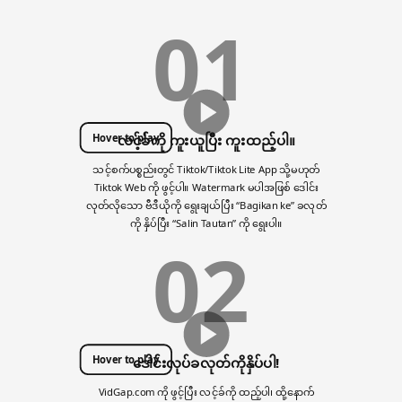
01
Hover to play
လင့်ခ်ကို ကူးယူပြီး ကူးထည့်ပါ။
သင့်စက်ပစ္စည်းတွင် Tiktok/Tiktok Lite App သို့မဟုတ်
Tiktok Web ကို ဖွင့်ပါ။ Watermark မပါအဖြစ် ဒေါင်း
လုတ်လိုသော ဗီဒီယိုကို ရွေးချယ်ပြီး “Bagikan ke” ခလုတ်
ကို နှိပ်ပြီး “Salin Tautan” ကို ရွေးပါ။
02
Hover to play
ဒေါင်းလုပ်ခလုတ်ကိုနှိပ်ပါ!
VidGap.com ကို ဖွင့်ပြီး လင့်ခ်ကို ထည့်ပါ၊ ထို့နောက်