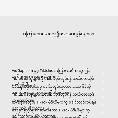
မကြာခဏမေးလေ့ရှိသောမေးခွန်းများ
VidGap.com နှင့် Tiktokio အကြား အဓိက ကွာခြား
ချက်များကား အဘယ်နည်း။
TikTok ဗီဒီယိုများကို ဒေါင်းလုဒ်လုပ်ရန် ဘယ်ဝဘ်ဆိုဒ်
က ပိုမြန်ပါသလဲ။
ဝဘ်ဆိုက်နှစ်ခုလုံးမှ ဒေါင်းလုဒ်လုပ်ထားသော ဗီဒီယို
အရည်အသွေး ကွာခြားမှုရှိပါသလား။
TikTok ဗီဒီယိုများကို ဒေါင်းလုဒ်လုပ်ရန် ဘယ်ဝဘ်ဆိုဒ်
က ပိုလွယ်လဲ။
ဆိုက်နှစ်ခုလုံးမှ TikTok ဗီဒီယိုများကို ဒေါင်းလုဒ်လုပ်ရန်
ဘေးကင်းပါသလား။
ဆိုဒ်နှစ်ခုလုံးမှ ရေစာမပါသော TikTok ဗီဒီယိုများကို
ဒေါင်းလုဒ်လုပ်နိုင်ပါသလား။
VidGap.com သို့မဟုတ် Tiktokio ကိုအသုံးပြုရန်