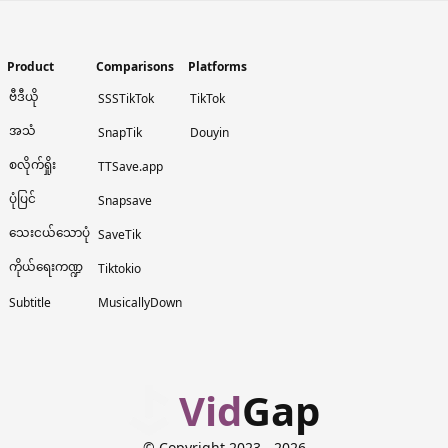
Product
Comparisons
Platforms
ဗီဒီယို
SSSTikTok
TikTok
အသံ
SnapTik
Douyin
စလိုက်ရှိုး
TTSave.app
ပုံပြင်
Snapsave
သေးငယ်သောပုံ
SaveTik
ကိုယ်ရေးကဏ္ဍ
Tiktokio
Subtitle
MusicallyDown
Vid
Gap
© Copyright 2023
- 2026