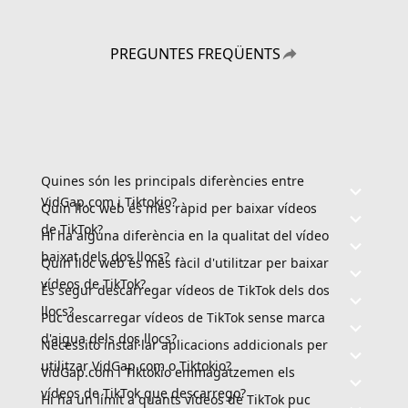
PREGUNTES FREQÜENTS
Quines són les principals diferències entre
VidGap.com i Tiktokio?
Quin lloc web és més ràpid per baixar vídeos
de TikTok?
Hi ha alguna diferència en la qualitat del vídeo
baixat dels dos llocs?
Quin lloc web és més fàcil d'utilitzar per baixar
vídeos de TikTok?
És segur descarregar vídeos de TikTok dels dos
llocs?
Puc descarregar vídeos de TikTok sense marca
d'aigua dels dos llocs?
Necessito instal·lar aplicacions addicionals per
utilitzar VidGap.com o Tiktokio?
VidGap.com i Tiktokio emmagatzemen els
vídeos de TikTok que descarrego?
Hi ha un límit a quants vídeos de TikTok puc