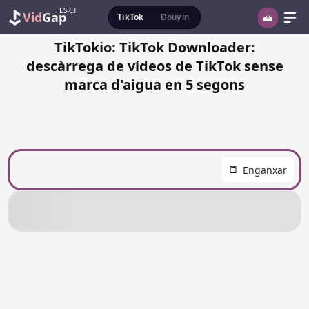
ES-CT
Vid
Gap
TikTok
Douyin
TikTokio: TikTok Downloader:
descàrrega de vídeos de TikTok sense
marca d'aigua en 5 segons
Enganxar