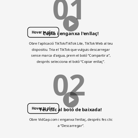
01
Hover to play
Copia i enganxa l'enllaç!
Obre l'aplicació TikTok/TikTok Lite, TikTok Web al teu
dispositiu. Tria el TikTok que vulguis descarregar
sense marca d'aigua, prem el botó “Compartir a”,
després selecciona el botó “Copiar enllaç”.
02
Hover to play
Feu clic al botó de baixada!
Obre VidGap.com i enganxa l'enllaç, després fes clic
a “Descarregar”.