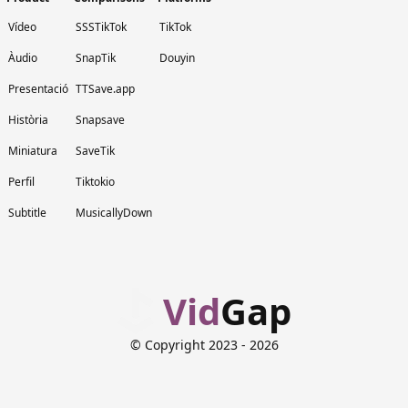
Vídeo
SSSTikTok
TikTok
Àudio
SnapTik
Douyin
Presentació
TTSave.app
Història
Snapsave
Miniatura
SaveTik
Perfil
Tiktokio
Subtitle
MusicallyDown
Vid
Gap
© Copyright 2023
- 2026