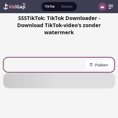
NL
Vid
Gap
TikTok
Douyin
SSSTikTok: TikTok Downloader -
Download TikTok-video's zonder
watermerk
Plakken