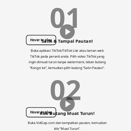
01
Hover to play
Salin & Tampal Pautan!
Buka aplikasi TikTok/TikTok Lite atau laman web
TikTok pada peranti anda. Pilih video TikTok yang
ingin dimuat turun tanpa watermark, tekan butang
“Kongsi ke”, kemudian pilih butang “Salin Pautan”.
02
Hover to play
Klik Butang Muat Turun!
Buka VidGap.com dan tampalkan pautan, kemudian
klik “Muat Turun”.