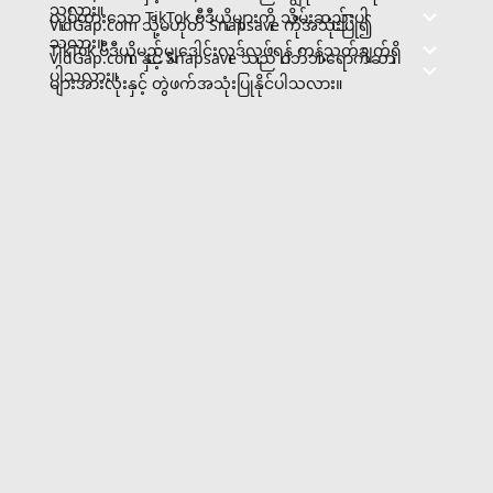
သလား။
လုပ်ထားသော TikTok ဗီဒီယိုများကို သိမ်းဆည်းပါ
VidGap.com သို့မဟုတ် Snapsave ကိုအသုံးပြု၍
သလား။
TikTok ဗီဒီယိုမည်မျှဒေါင်းလုဒ်လုပ်ရန် ကန့်သတ်ချက်ရှိ
VidGap.com နှင့် Snapsave သည် ဝဘ်ဘရောက်ဆာ
ပါသလား။
များအားလုံးနှင့် တွဲဖက်အသုံးပြုနိုင်ပါသလား။