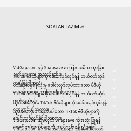
SOALAN LAZIM
VidGap.com နှင့် Snapsave အကြား အဓိက ကွာခြား
ချက်များကား အဘယ်နည်း။
TikTok ဗီဒီယိုများကို ဒေါင်းလုဒ်လုပ်ရန် ဘယ်ဝဘ်ဆိုဒ်
က ပိုမြန်ပါသလဲ။
ဝဘ်ဆိုက်နှစ်ခုလုံးမှ ဒေါင်းလုဒ်လုပ်ထားသော ဗီဒီယို
အရည်အသွေး ကွာခြားမှုရှိပါသလား။
TikTok ဗီဒီယိုများကို ဒေါင်းလုဒ်လုပ်ရန် ဘယ်ဝဘ်ဆိုဒ်
က ပိုလွယ်လဲ။
ဆိုက်နှစ်ခုလုံးမှ TikTok ဗီဒီယိုများကို ဒေါင်းလုဒ်လုပ်ရန်
ဘေးကင်းပါသလား။
ဆိုဒ်နှစ်ခုလုံးမှ ရေစာမပါသော TikTok ဗီဒီယိုများကို
ဒေါင်းလုဒ်လုပ်နိုင်ပါသလား။
VidGap.com သို့မဟုတ် Snapsave ကိုအသုံးပြုရန်
နောက်ထပ်အက်ပ်များကို ထည့်သွင်းရန် လိုအပ်ပါ
VidGap.com နှင့် Snapsave သည် ကျွန်ုပ်ဒေါင်းလုဒ်