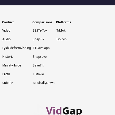
Product
Comparisons
Platforms
Video
SSSTikTok
TikTok
Audio
SnapTik
Douyin
Lysbildefremvisning
TTSave.app
Historie
Snapsave
Miniatyrbilde
SaveTik
Profil
Tiktokio
Subtitle
MusicallyDown
Vid
Gap