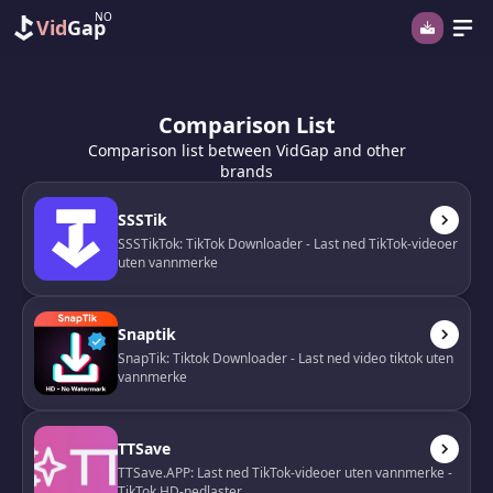
NO
Vid
Gap
Comparison List
Comparison list between VidGap and other
brands
SSSTik
SSSTikTok: TikTok Downloader - Last ned TikTok-videoer
uten vannmerke
Snaptik
SnapTik: Tiktok Downloader - Last ned video tiktok uten
vannmerke
TTSave
TTSave.APP: Last ned TikTok-videoer uten vannmerke -
TikTok HD-nedlaster