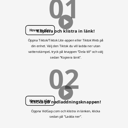
01
Hover to play
Kopiera och klistra in länk!
Öppna Tiktok/Tiktok Lite-appen eller Tiktok Web på
din enhet. Välj den Tiktok du vill ladda ner utan
vattenstämpel, tryck på knappen ”Dela till” och välj
sedan ”Kopiera länk”.
02
Hover to play
Klicka på nedladdningsknappen!
Öppna VidGap.com och klistra in länken, klicka
sedan på ”Ladda ner”.