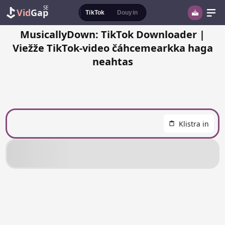
SE
Vid
Gap
TikTok
Douyin
MusicallyDown: TikTok Downloader |
Viežže TikTok-video čáhcemearkka haga
neahtas
Klistra in