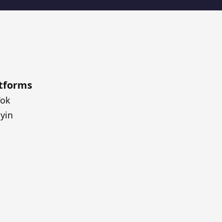
tforms
Tok
yin