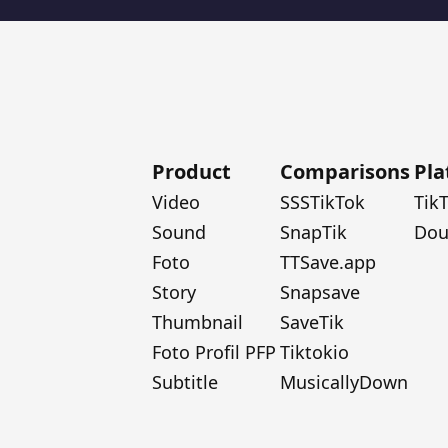
Product
Comparisons
Pla
Video
SSSTikTok
Tik
Sound
SnapTik
Dou
Foto
TTSave.app
Story
Snapsave
Thumbnail
SaveTik
Foto Profil PFP
Tiktokio
Subtitle
MusicallyDown